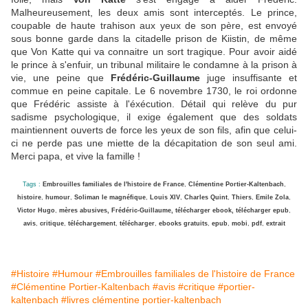
Malheureusement, les deux amis sont interceptés. Le prince,
coupable de haute trahison aux yeux de son père, est envoyé
sous bonne garde dans la citadelle prison de Kiistin, de même
que Von Katte qui va connaitre un sort tragique. Pour avoir aidé
le prince à s'enfuir, un tribunal militaire le condamne à la prison à
vie, une peine que
Frédéric-Guillaume
juge insuffisante et
commue en peine capitale. Le 6 novembre 1730, le roi ordonne
que Frédéric assiste à l'éxécution. Détail qui relève du pur
sadisme psychologique, il exige également que des soldats
maintiennent ouverts de force les yeux de son fils, afin que celui-
ci ne perde pas une miette de la décapitation de son seul ami.
Merci papa, et vive la famille !
Tags :
Embrouilles familiales de l'histoire de France
,
Clémentine Portier-Kaltenbach
,
histoire
,
humour
,
Soliman le magnéfique
,
Louis XIV
,
Charles Quint
,
Thiers
,
Emile Zola
,
Victor Hugo
,
mères abusives, Frédéric-Guillaume, télécharger ebook, télécharger epub
,
avis
,
critique
,
téléchargement
,
télécharger
,
ebooks gratuits
,
epub
,
mobi
,
pdf
,
extrait
#Histoire
#Humour
#Embrouilles familiales de l'histoire de France
#Clémentine Portier-Kaltenbach
#avis
#critique
#portier-
kaltenbach
#livres clémentine portier-kaltenbach