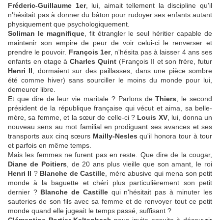
Fréderic-Guillaume 1er
, lui, aimait tellement la discipline qu'il
n'hésitait pas à donner du bâton pour rudoyer ses enfants autant
physiquement que psychologiquement.
Soliman le magnifique
, fit étrangler le seul héritier capable de
maintenir son empire de peur de voir celui-ci le renverser et
prendre le pouvoir.
François 1er
, n'hésita pas à laisser 4 ans ses
enfants en otage à
Charles Quint
(François II et son frère, futur
Henri II
, dormaient sur des paillasses, dans une pièce sombre
été comme hiver) sans sourciller le moins du monde pour lui,
demeurer libre.
Et que dire de leur vie maritale ? Parlons de
Thiers
, le second
président de la république française qui vécut et aima, sa belle-
mère, sa femme, et la sœur de celle-ci ?
Louis XV
, lui, donna un
nouveau sens au mot familial en prodiguant ses avances et ses
transports aux cinq sœurs
Mailly-Nesles
qu'il honora tour à tour
et parfois en même temps.
Mais les femmes ne furent pas en reste. Que dire de la cougar,
Diane de Poitiers
, de 20 ans plus vieille que son amant, le roi
Henri II
?
Blanche de Castille
, mère abusive qui mena son petit
monde à la baguette et chéri plus particulièrement son petit
dernier ?
Blanche de Castille
qui n'hésitait pas à minuter les
sauteries de son fils avec sa femme et de renvoyer tout ce petit
monde quand elle jugeait le temps passé, suffisant ?