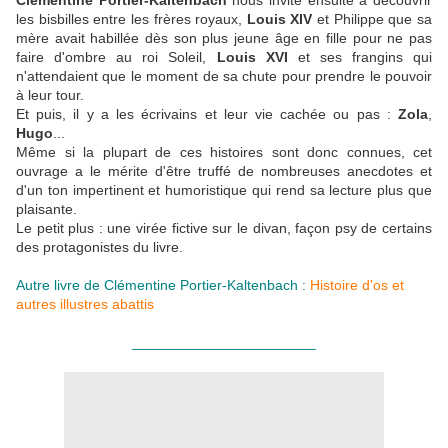
Clémentine Portier-Kaltenbach
nous invite ensuite à découvrir
les bisbilles entre les frères royaux,
Louis XIV
et Philippe que sa
mère avait habillée dès son plus jeune âge en fille pour ne pas
faire d'ombre au roi Soleil,
Louis XVI
et ses frangins qui
n'attendaient que le moment de sa chute pour prendre le pouvoir
à leur tour.
Et puis, il y a les écrivains et leur vie cachée ou pas :
Zola
,
Hugo
...
Même si la plupart de ces histoires sont donc connues, cet
ouvrage a le mérite d'être truffé de nombreuses anecdotes et
d'un ton impertinent et humoristique qui rend sa lecture plus que
plaisante.
Le petit plus : une virée fictive sur le divan, façon psy de certains
des protagonistes du livre.
Autre livre de Clémentine Portier-Kaltenbach :
Histoire d'os et
autres illustres abattis
_______________________