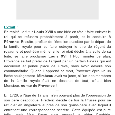
Extrait
:
En réalité, le futur
Louis XVIII
a une idée en tête : faire enlever le
roi qui se refusera probablement à partir, et le conduire à
Péronne
. Ensuite, profiter de l'émotion suscitée par le départ de
la famille royale pour se faire octroyer le titre de régent du
royaume et peut-être même, si le roi était déchu à la suite de sa
fuite, se faire proclamer
Louis XVII
! Pour monter ce plan,
Provence se fait prêter de l'argent par un certain Favras qui est
découvert et pendu place de Grève, sans avoir dévoilé son
commanditaire. Quand il apprend sa mort, Provence éprouve un
lâche soulagement.
Mirabeau
avait vu juste, si l'un des membres
de la famille royale était en dessous de tout, c'étati bien
Monsieur,
comte de Provence
!
---
En 1729, à l'âge de 17 ans, n'en pouvant plus de l'oppression de
son père despotique, Frédéric décide de fuir la Prusse pour se
réfugier en Angleterre auprès de son grand-père avec lequel il
entretient une correspondance secrète. Cette équipée est pure
folie, mais
Von Katte
s'est engagé à aider Frédéric.