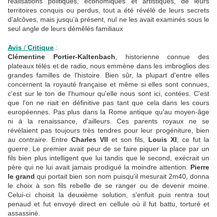
réalisations politiques, économiques et artistiques, de leurs
territoires conquis ou perdus, tout a été révélé de leurs secrets
d'alcôves, mais jusqu'à présent, nul ne les avait examinés sous le
seul angle de leurs démêlés familiaux
Avis
/
Critique
:
Clémentine Portier-Kaltenbach
, historienne connue des
plateaux télés et de radio, nous emmène dans les imbroglios des
grandes familles de l'histoire. Bien sûr, la plupart d'entre elles
concernent la royauté française et même si elles sont connues,
c'est sur le ton de l'humour qu'elle nous sont ici, contées. C'est
que l'on ne riait en définitive pas tant que cela dans les cours
européennes. Pas plus dans la Rome antique qu'au moyen-âge
ni à la renaissance, d'ailleurs. Ces parents royaux ne se
révélaient pas toujours très tendres pour leur progéniture, bien
au contraire. Entre
Charles VII
et son fils,
Louis XI
, ce fut la
guerre. Le premier avait peur de se faire piquer la place par un
fils bien plus intelligent que lui tandis que le second, exécrait un
père qui ne lui avait jamais prodigué la moindre attention.
Pierre
le grand
qui portait bien son nom puisqu'il mesurait 2m40, donna
le choix à son fils rebelle de se ranger ou de devenir moine.
Celui-ci choisit la deuxième solution, s'enfuit puis rentra tout
penaud et fut envoyé direct en cellule où il fut battu, torturé et
assassiné.