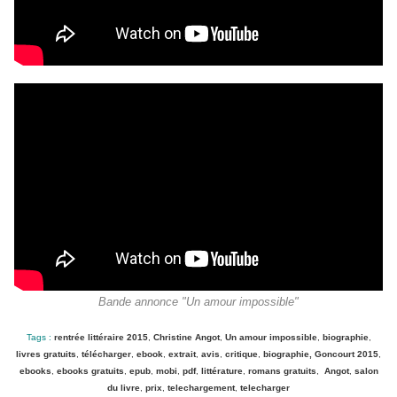
Bande annonce "Un amour impossible"
Tags :
rentrée littéraire 2015
,
Christine Angot
,
Un amour impossible
,
biographie
,
livres gratuits
,
télécharger
,
ebook
,
extrait
,
avis
,
critique
,
biographie, Goncourt 2015
,
ebooks
,
ebooks gratuits
,
epub
,
mobi
,
pdf
,
littérature
,
romans gratuits
,
Angot
,
salon
du livre
,
prix
,
telechargement
,
telecharger