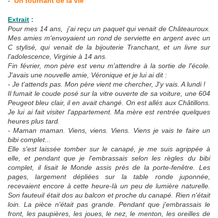
-
Un tournant de la vie
Extrait
:
Pour mes 14 ans, j'ai reçu un paquet qui venait de Châteauroux.
Mes amies m'envoyaient un rond de serviette en argent avec un
C stylisé, qui venait de la bijouterie Tranchant, et un livre sur
l'adolescence, Virginie à 14 ans.
Fin février, mon père est venu m'attendre à la sortie de l'école.
J'avais une nouvelle amie, Véronique et je lui ai dit :
- Je t'attends pas. Mon père vient me chercher, J'y vais. A lundi !
Il fumait le coude posé sur la vitre ouverte de sa voiture, une 604
Peugeot bleu clair, il en avait changé. On est allés aux Châtillons.
Je lui ai fait visiter l'appartement. Ma mère est rentrée quelques
heures plus tard.
- Maman maman. Viens, viens. Viens. Viens je vais te faire un
bibi complet...
Elle s'est laissée tomber sur le canapé, je me suis agrippée à
elle, et pendant que je l'embrassais selon les règles du bibi
complet, il lisait le Monde assis près de la porte-fenêtre. Les
pages, largement dépliées sur la table ronde juponnée,
recevaient encore à cette heure-là un peu de lumière naturelle.
Son fauteuil était dos au balcon et proche du canapé. Rien n'était
loin. La pièce n'était pas grande. Pendant que j'embrassais le
front, les paupières, les joues, le nez, le menton, les oreilles de