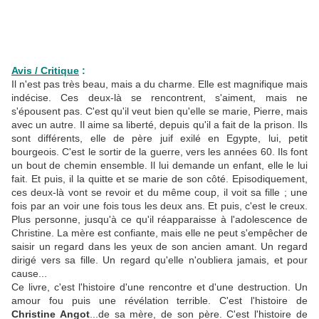
Avis / Critique
:
Il n'est pas très beau, mais a du charme. Elle est magnifique mais
indécise. Ces deux-là se rencontrent, s'aiment, mais ne
s'épousent pas. C'est qu'il veut bien qu'elle se marie, Pierre, mais
avec un autre. Il aime sa liberté, depuis qu'il a fait de la prison. Ils
sont différents, elle de père juif exilé en Egypte, lui, petit
bourgeois. C'est le sortir de la guerre, vers les années 60. Ils font
un bout de chemin ensemble. Il lui demande un enfant, elle le lui
fait. Et puis, il la quitte et se marie de son côté. Episodiquement,
ces deux-là vont se revoir et du même coup, il voit sa fille ; une
fois par an voir une fois tous les deux ans. Et puis, c'est le creux.
Plus personne, jusqu'à ce qu'il réapparaisse à l'adolescence de
Christine. La mère est confiante, mais elle ne peut s'empêcher de
saisir un regard dans les yeux de son ancien amant. Un regard
dirigé vers sa fille. Un regard qu'elle n'oubliera jamais, et pour
cause...
Ce livre, c'est l'histoire d'une rencontre et d'une destruction. Un
amour fou puis une révélation terrible. C'est l'histoire de
Christine Angot
...de sa mère, de son père. C'est l'histoire de