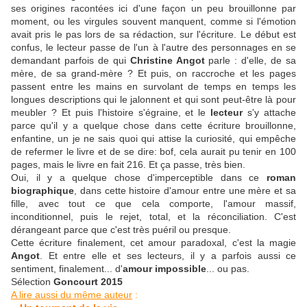
ses origines racontées ici d'une façon un peu brouillonne par
moment, ou les virgules souvent manquent, comme si l'émotion
avait pris le pas lors de sa rédaction, sur l'écriture. Le début est
confus, le lecteur passe de l'un à l'autre des personnages en se
demandant parfois de qui
Christine Angot
parle : d'elle, de sa
mère, de sa grand-mère ? Et puis, on raccroche et les pages
passent entre les mains en survolant de temps en temps les
longues descriptions qui le jalonnent et qui sont peut-être là pour
meubler ? Et puis l'histoire s'égraine, et le
lecteur
s'y attache
parce qu'il y a quelque chose dans cette écriture brouillonne,
enfantine, un je ne sais quoi qui attise la curiosité, qui empêche
de refermer le livre et de se dire: bof, cela aurait pu tenir en 100
pages, mais le livre en fait 216. Et ça passe, très bien.
Oui, il y a quelque chose d'imperceptible dans ce
roman
biographique
, dans cette histoire d'amour entre une mère et sa
fille, avec tout ce que cela comporte, l'amour massif,
inconditionnel, puis le rejet, total, et la réconciliation. C'est
dérangeant parce que c'est très puéril ou presque.
Cette écriture finalement, cet amour paradoxal, c'est la magie
Angot
. Et entre elle et ses lecteurs, il y a parfois aussi ce
sentiment, finalement... d'
amour impossible
... ou pas.
Sélection
Goncourt 2015
A lire aussi du même auteur
: