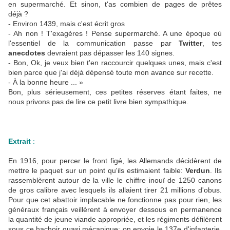
en supermarché. Et sinon, t'as combien de pages de prêtes
déjà ?
- Environ 1439, mais c'est écrit gros
- Ah non ! T'exagères ! Pense supermarché. A une époque où
l'essentiel de la communication passe par
Twitter
, tes
anecdotes
devraient pas dépasser les 140 signes.
- Bon, Ok, je veux bien t'en raccourcir quelques unes, mais c'est
bien parce que j'ai déjà dépensé toute mon avance sur recette.
- À la bonne heure ... »
Bon, plus sérieusement, ces petites réserves étant faites, ne
nous privons pas de lire ce petit livre bien sympathique.
Extrait
:
En 1916, pour percer le front figé, les Allemands décidèrent de
mettre le paquet sur un point qu'ils estimaient faible:
Verdun
. Ils
rassemblèrent autour de la ville le chiffre inouï de 1250 canons
de gros calibre avec lesquels ils allaient tirer 21 millions d'obus.
Pour que cet abattoir implacable ne fonctionne pas pour rien, les
généraux français veillèrent à envoyer dessous en permanence
la quantité de jeune viande appropriée, et les régiments défilèrent
sous ce hachoir quasi mécanique: on envoie le 137e d'infanterie.