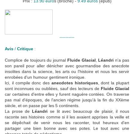
Prix :
13.90 euro
s (broché) -
9.49 euros
(epub)
----------
Avis
/
Critique
:
Complice de toujours du journal
Fluide Glacial
,
Léandri
n'a pas
son pareil pour aller dénicher avec gourmandise des anecdote
insolites dans la science, les arts ou l'histoire et nous les servir
enrobées d'un humour gentiment ironique.
Ici, il compile donc des
anecdotes historiques
, dont la plupart
sont inconnues ou oubliées, sauf des lecteurs de
Fluide Glacial
car certaines d'entre elles y furent naguère contées. On traverse
pas mal d'époques, de l'ancien régime jusqu'à la fin du XXème
siècle, et on passe par les 5 continents.
La prose de
Léandri
se lit avec beaucoup de plaisir, il nous
raconte ses histoires comme si il les avaient apprises la veille et
se dépêchait de venir nous les raconter, tout heureux d'en
partager une bien bonne avec ses potes. Le tout avec une