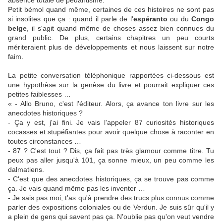
absence totale de pédantisme.
Petit bémol quand même, certaines de ces histoires ne sont pas
si insolites que ça : quand il parle de l'
espéranto
ou du
Congo
belge
, il s'agit quand même de choses assez bien connues du
grand public. De plus, certains chapitres un peu courts
mériteraient plus de développements et nous laissent sur notre
faim.
La petite conversation téléphonique rapportées ci-dessous est
une hypothèse sur la genèse du livre et pourrait expliquer ces
petites faiblesses …
« - Allo Bruno, c'est l'éditeur. Alors, ça avance ton livre sur les
anecdotes historiques ?
- Ça y est, j'ai fini. Je vais l'appeler 87 curiosités historiques
cocasses et stupéfiantes pour avoir quelque chose à raconter en
toutes circonstances …
- 87 ? C'est tout ? Dis, ça fait pas très glamour comme titre. Tu
peux pas aller jusqu'à 101, ça sonne mieux, un peu comme les
dalmatiens.
- C'est que des anecdotes historiques, ça se trouve pas comme
ça. Je vais quand même pas les inventer …
- Je sais pas moi, t'as qu'à prendre des trucs plus connus comme
parler des expositions coloniales ou de Verdun. Je suis sûr qu'il y
a plein de gens qui savent pas ça. N'oublie pas qu'on veut vendre