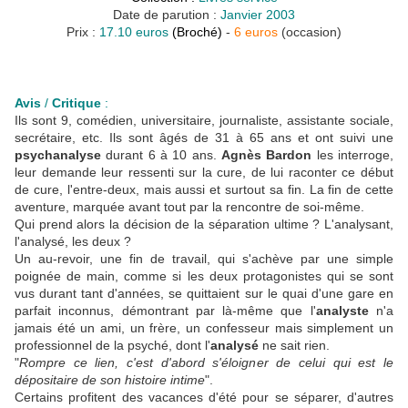
Date de parution :
Janvier 2003
Prix :
17.10 euros
(Broché)
-
6 euros
(occasion)
Avis
/
Critique
:
Ils sont 9, comédien, universitaire, journaliste, assistante sociale,
secrétaire, etc. Ils sont âgés de 31 à 65 ans et ont suivi une
psychanalyse
durant 6 à 10 ans.
Agnès Bardon
les interroge,
leur demande leur ressenti sur la cure, de lui raconter ce début
de cure, l'entre-deux, mais aussi et surtout sa fin. La fin de cette
aventure, marquée avant tout par la rencontre de soi-même.
Qui prend alors la décision de la séparation ultime ? L'analysant,
l'analysé, les deux ?
Un au-revoir, une fin de travail, qui s'achève par une simple
poignée de main, comme si les deux protagonistes qui se sont
vus durant tant d'années, se quittaient sur le quai d'une gare en
parfait inconnus, démontrant par là-même que l'
analyste
n'a
jamais été un ami, un frère, un confesseur mais simplement un
professionnel de la psyché, dont l'
analysé
ne sait rien.
"
Rompre ce lien, c'est d'abord s'éloigner de celui qui est le
dépositaire de son histoire intime
".
Certains profitent des vacances d'été pour se séparer, d'autres