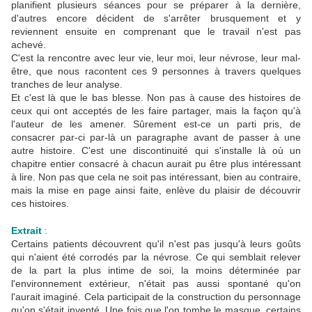
planifient plusieurs séances pour se préparer à la dernière,
d'autres encore décident de s'arrêter brusquement et y
reviennent ensuite en comprenant que le travail n'est pas
achevé.
C'est la rencontre avec leur vie, leur moi, leur névrose, leur mal-
être, que nous racontent ces 9 personnes à travers quelques
tranches de leur analyse.
Et c'est là que le bas blesse. Non pas à cause des histoires de
ceux qui ont acceptés de les faire partager, mais la façon qu'à
l'auteur de les amener. Sûrement est-ce un parti pris, de
consacrer par-ci par-là un paragraphe avant de passer à une
autre histoire. C'est une discontinuité qui s'installe là où un
chapitre entier consacré à chacun aurait pu être plus intéressant
à lire. Non pas que cela ne soit pas intéressant, bien au contraire,
mais la mise en page ainsi faite, enlève du plaisir de découvrir
ces histoires.
Extrait
:
Certains patients découvrent qu'il n'est pas jusqu'à leurs goûts
qui n'aient été corrodés par la névrose. Ce qui semblait relever
de la part la plus intime de soi, la moins déterminée par
l'environnement extérieur, n'était pas aussi spontané qu'on
l'aurait imaginé. Cela participait de la construction du personnage
qu'on s'était inventé. Une fois que l'on tombe le masque, certains