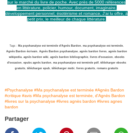
sur le marché du livre de poche. Avec près de 5000 références
en littérature, policier, humour, document, imaginaire,
développement personnel, ésotérisme et romance, J'ai lu offre, à
petit prix, le meilleur de chaque littérature.
Tags :
Ma psychanalyse est terminée d'Agnès Bardon
,
ma psychanalyse est terminée
,
Agnès Bardon écrivain
,
Agnès Bardon psychanalyse
,
agnès bardon livres
,
agnès bardon
wikipedia
,
agnès bardon wiki
,
agnès bardon bibliographie
,
livres d'occasion
,
ebooks
d'occasion
,
epubs agnès bardon
,
ma psychanalyse est terminée pdf
,
télécharger ebooks
gratuits
,
télécharger epub
,
télécharger mobi
,
livres gratuits
,
romans gratuits
#Psychanalyse
#Ma psychanalyse est terminée
#Agnès Bardon
#critique
#avis
#Ma psychanalyse est terminée, d'Agnès Bardon
#livres sur la psychanalyse
#livres agnès bardon
#livres agnes
bardon
Partager