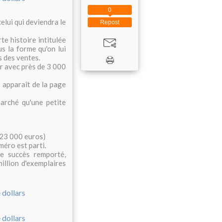
0
elui qui deviendra le
Repost
te histoire intitulée
us la forme qu'on lui
s des ventes.
er avec près de 3 000
n
apparaît de la page
 marché qu'une petite
n 23 000 euros)
méro est parti.
le succès remporté,
illion d'exemplaires