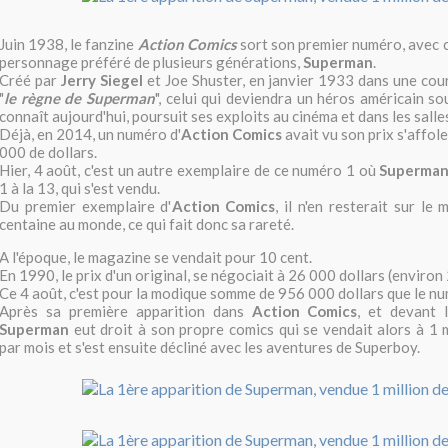
Juin 1938, le fanzine
Action Comics
sort son premier numéro, avec c
personnage préféré de plusieurs générations,
Superman
.
Créé par
Jerry Siegel
et Joe Shuster, en janvier 1933 dans une cour
"
le règne de Superman
", celui qui deviendra un héros américain so
connaît aujourd'hui, poursuit ses exploits au cinéma et dans les salle
Déjà, en 2014, un numéro d'
Action Comics
avait vu son prix s'affol
000 de dollars.
Hier, 4 août, c'est un autre exemplaire de ce numéro 1 où
Superma
1 à la 13, qui s'est vendu.
Du premier exemplaire d'
Action Comics
, il n'en resterait sur le
centaine au monde, ce qui fait donc sa rareté.
A l'époque, le magazine se vendait pour 10 cent.
En 1990, le prix d'un original, se négociait à 26 000 dollars (enviro
Ce 4 août, c'est pour la modique somme de 956 000 dollars que le nu
Après sa première apparition dans
Action Comics
, et devant 
Superman
eut droit à son propre comics qui se vendait alors à 1 m
par mois et s'est ensuite décliné avec les aventures de Superboy.