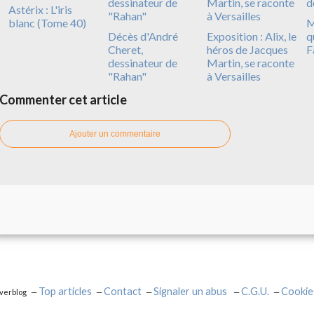
Astérix : L'iris
blanc (Tome 40)
M
Décès d'André
Exposition : Alix, le
q
Cheret,
héros de Jacques
F
dessinateur de
Martin, se raconte
"Rahan"
à Versailles
Commenter cet article
Ajouter un commentaire
Top articles
Contact
Signaler un abus
C.G.U.
Cookie
Overblog