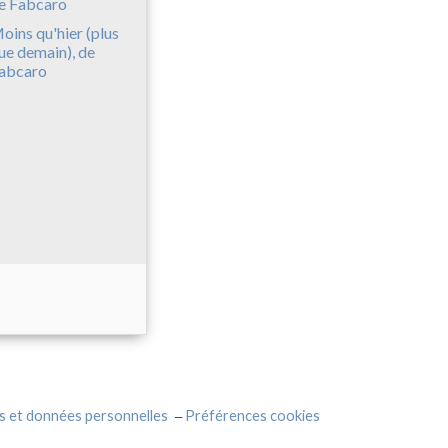
oins qu'hier (plus
ue demain), de
abcaro
s et données personnelles
Préférences cookies