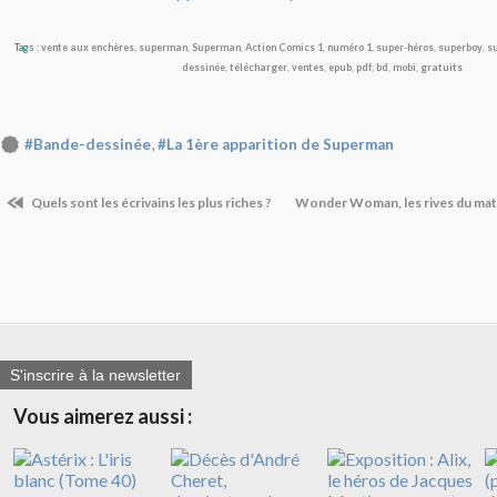
Tags :
vente aux enchères
,
superman
,
Superman
,
Action Comics 1
,
numéro 1
,
super-héros
,
superboy
,
su
dessinée
,
télécharger
,
ventes
,
epub
,
pdf
,
bd
,
mobi
,
gratuits
,
#Bande-dessinée
#La 1ère apparition de Superman
Quels sont les écrivains les plus riches ?
Wonder Woman, les rives du mat
S'inscrire à la newsletter
Vous aimerez aussi :