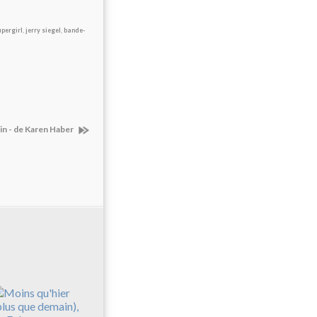
pergirl
,
jerry siegel
,
bande-
in - de Karen Haber