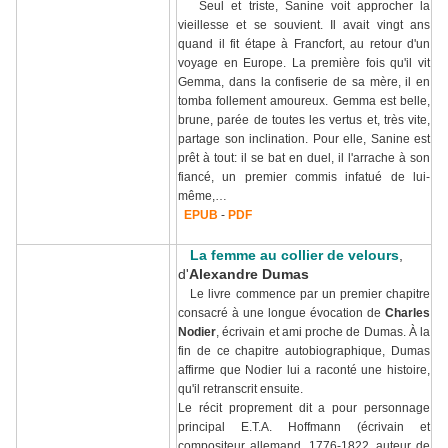
Seul et triste, Sanine voit approcher la
vieillesse et se souvient. Il avait vingt ans
quand il fit étape à Francfort, au retour d'un
voyage en Europe. La première fois qu'il vit
Gemma, dans la confiserie de sa mère, il en
tomba follement amoureux. Gemma est belle,
brune, parée de toutes les vertus et, très vite,
partage son inclination. Pour elle, Sanine est
prêt à tout: il se bat en duel, il l'arrache à son
fiancé, un premier commis infatué de lui-
même,…
EPUB
-
PDF
La femme au collier de velours
,
d'
Alexandre Dumas
Le livre commence par un premier chapitre
consacré à une longue évocation de
Charles
Nodier
, écrivain et ami proche de Dumas. À la
fin de ce chapitre autobiographique, Dumas
affirme que Nodier lui a raconté une histoire,
qu'il retranscrit ensuite.
Le récit proprement dit a pour personnage
principal E.T.A. Hoffmann (écrivain et
compositeur allemand, 1776-1822, auteur de