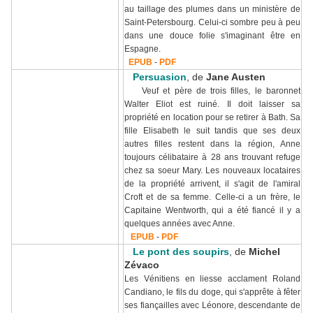
au taillage des plumes dans un ministère de
Saint-Petersbourg. Celui-ci sombre peu à peu
dans une douce folie s'imaginant être en
Espagne.
EPUB
-
PDF
Persuasion
, de
Jane Austen
Veuf et père de trois filles, le baronnet
Walter Eliot est ruiné. Il doit laisser sa
propriété en location pour se retirer à Bath. Sa
fille Elisabeth le suit tandis que ses deux
autres filles restent dans la région, Anne
toujours célibataire à 28 ans trouvant refuge
chez sa soeur Mary. Les nouveaux locataires
de la propriété arrivent, il s'agit de l'amiral
Croft et de sa femme.
Celle-ci a un frère, le
Capitaine Wentworth, qui a été fiancé il y a
quelques années avec Anne.
EPUB
-
PDF
Le pont des soupirs
, de
Michel
Zévaco
Les Vénitiens en liesse acclament Roland
Candiano, le fils du doge, qui s'apprête à fêter
ses fiançailles avec Léonore, descendante de