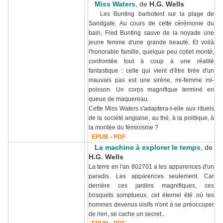
Miss Waters
, de
H.G. Wells
Les Bunting barbotent sur la plage de
Sandgate. Au cours de cette cérémonie du
bain, Fred Bunting sauve de la noyade une
jeune femme d'une grande beauté. Et voilà
l'honorable famille, quelque peu collet monté,
confrontée tout à coup à une réalité
fantastique : celle qui vient d'être tirée d'un
mauvais pas est une sirène, mi-femme mi-
poisson. Un corps magnifique terminé en
queue de maquereau.
Cette Miss Waters s'adaptera-t-elle aux rituels
de la société anglaise, au thé, à la politique, à
la montée du féminisme ?
EPUB
-
PDF
La machine à explorer le temps
, de
H.G. Wells
La terre en l'an 802701 a les apparences d'un
paradis. Les apparences seulement. Car
derrière ces jardins magnifiques, ces
bosquets somptueux, cet éternel été où les
hommes devenus oisifs n'ont à se préoccuper
de rien, se cache un secret...