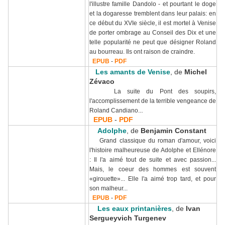
l'illustre famille Dandolo - et pourtant le doge
et la dogaresse tremblent dans leur palais: en
ce début du XVIe siècle, il est mortel à Venise
de porter ombrage au Conseil des Dix et une
telle popularité ne peut que désigner Roland
au bourreau. Ils ont raison de craindre.
EPUB
-
PDF
Les amants de Venise
, de
Michel
Zévaco
La suite du Pont des soupirs,
l'accomplissement de la terrible vengeance de
.
Roland Candiano..
EPUB
-
PDF
Adolphe
, de
Benjamin Constant
Grand classique du roman d'amour, voici
l'histoire malheureuse de Adolphe et Ellénore
: Il l'a aimé tout de suite et avec passion...
Mais, le coeur des hommes est souvent
«girouette»... Elle l'a aimé trop tard, et pour
son malheur...
EPUB
-
PDF
Les eaux printanières
, de
Ivan
Sergueyvich Turgenev