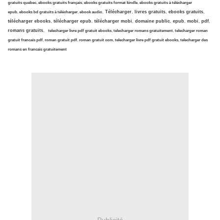
gratuits quebec
,
ebooks gratuits français
,
ebooks gratuits format kindle
,
ebooks gratuits à télécharger
Télécharger
,
livres gratuits
,
ebooks gratuits
,
epub
,
ebooks bd gratuits à télécharger
,
ebook audio
,
télécharger ebooks
,
télécharger epub
,
télécharger mobi
,
domaine public
,
epub
,
mobi
,
pdf
,
romans gratuits
,
telecharger livre pdf gratuit ebooks
,
telecharger romans gratuitement
,
telecharger roman
gratuit francais pdf
,
roman gratuit pdf
,
roman gratuit com
,
telecharger livre pdf gratuit ebooks
,
telecharger des
romans en francais gratuitement
Publicité