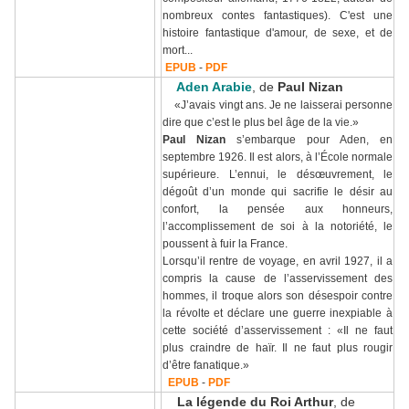
nombreux contes fantastiques). C'est une
histoire fantastique d'amour, de sexe, et de
mort...
EPUB
-
PDF
Aden Arabie
, de
Paul Nizan
«J’avais vingt ans. Je ne laisserai personne
dire que c’est le plus bel âge de la vie.»
Paul Nizan
s’embarque pour Aden, en
septembre 1926. Il est alors, à l’École normale
supérieure. L’ennui, le désœuvrement, le
dégoût d’un monde qui sacrifie le désir au
confort, la pensée aux honneurs,
l’accomplissement de soi à la notoriété, le
poussent à fuir la France.
Lorsqu’il rentre de voyage, en avril 1927, il a
compris la cause de l’asservissement des
hommes, il troque alors son désespoir contre
la révolte et déclare une guerre inexpiable à
cette société d’asservissement : «Il ne faut
plus craindre de haïr. Il ne faut plus rougir
d’être fanatique.»
EPUB
-
PDF
La légende du Roi Arthur
, de