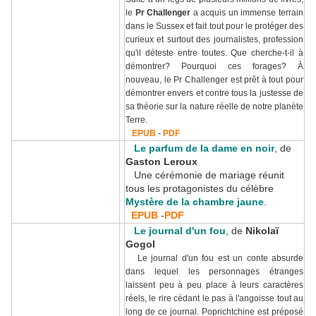
le
Pr Challenger
a acquis un immense terrain
dans le Sussex et fait tout pour le protéger des
curieux et surtout des journalistes, profession
qu'il déteste entre toutes. Que cherche-t-il à
démontrer? Pourquoi ces forages? À
nouveau, le Pr Challenger est prêt à tout pour
démontrer envers et contre tous la justesse de
sa théorie sur la nature réelle de notre planète
Terre.
EPUB
-
PDF
Le parfum de la dame en noir
, de
Gaston Leroux
Une cérémonie de mariage réunit
tous les protagonistes du célèbre
Mystère de la chambre jaune
.
EPUB
-
PDF
Le journal d'un fou
, de
Nikolaï
Gogol
Le journal d'un fou est un conte absurde
dans lequel les personnages étranges
laissent peu à peu place à leurs caractères
réels, le rire cédant le pas à l'angoisse tout au
long de ce journal. Poprichtchine est préposé