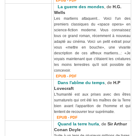
EPUB
-
PDF
La guerre des mondes
, de
H.G.
Wells
Les martiens attaquent... Voici l'un des
premiers classiques du «space opera» en
science-fiction moderne. Vous connaissez
tous ce grand roman, récemment à nouveau
adapté au cinéma. Voici un petit extrait pour
vous «mettre en bouche», une vivante
description de ces affreux martiens...: «Je
voyais maintenant que c'étaient les créatures
les moins terrestres qu'il soit possible de
concevoir.
EPUB
-
PDF
Dans l'abîme du temps
, de
H.P
Lovecraft
L'humanité est aux prises avec des êtres
surnaturels qui ont été les maîtres de la Terre
bien avant l'apparition de l'homme et qui
tentent de recouvrer leur suprématie.
EPUB
-
PDF
Quand la terre hurla
, de
Sir Arthur
Conan Doyle
Suite à un legs de plusieurs millions de livres,