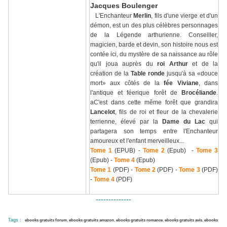
Jacques Boulenger
L'Enchanteur
Merlin
, fils d'une vierge et d'un
démon, est un des plus célèbres personnages
de la Légende arthurienne. Conseiller,
magicien, barde et devin, son histoire nous est
contée ici, du mystère de sa naissance au rôle
qu'il joua auprès du
roi Arthur
et de la
création de la
Table ronde
jusqu'à sa «douce
mort» aux côtés de la
fée Viviane
, dans
l'antique et féerique forêt de
Brocéliande
.
aC'est dans cette même forêt que grandira
Lancelot
, fils de roi et fleur de la chevalerie
terrienne, élevé par la
Dame du Lac
qui
partagera son temps entre l'Enchanteur
amoureux et l'enfant merveilleux...
Tome 1
(EPUB) -
Tome 2
(Epub) -
Tome 3
(Epub) -
Tome 4
(Epub)
Tome 1
(PDF) -
Tome 2
(PDF) -
Tome 3
(PDF)
-
Tome 4
(PDF)
--------------
Tags :
ebooks gratuits forum
,
ebooks gratuits amazon
,
ebooks gratuits romance
,
ebooks gratuits avis
,
ebooks