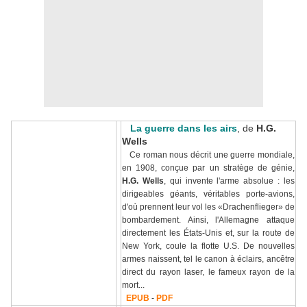
La guerre dans les airs
, de
H.G.
Wells
Ce roman nous décrit une guerre mondiale,
en 1908, conçue par un stratège de génie,
H.G. Wells
, qui invente l'arme absolue : les
dirigeables géants, véritables porte-avions,
d'où prennent leur vol les «Drachenflieger» de
bombardement. Ainsi, l'Allemagne attaque
directement les États-Unis et, sur la route de
New York, coule la flotte U.S. De nouvelles
armes naissent, tel le canon à éclairs, ancêtre
direct du rayon laser, le fameux rayon de la
mort...
EPUB
-
PDF