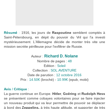
Résumé
:
1916, les jours de
Raspoutine
semblent comptés à
Saint-Pétersbourg, en dépit du pouvoir du Vril qui l'a investi
mystérieusement. L'Allemagne décide de monter très vite une
mission secrète périlleuse pour l'exfiltrer de Russie.
Richard D. Nolane
Auteur :
Nombre de pages :
48
Edition :
Soleil
Collection :
SOL.AVENTURE
Date de parution :
12 octobre 2016
Prix :
14.50€
(broché) -
10.99€
(epub, mobi)
Avis
/
Critique
:
La guerre continue en Europe.
Hitler
,
Goëring
et
Rudolph Hess
se présentent comme cobayes volontaires pour se faire injecter
un nouveau produit qui va leur permettre de pouvoir se déplacer
à bord des
Zeppelins,
à très haute altitude, et supporter de très