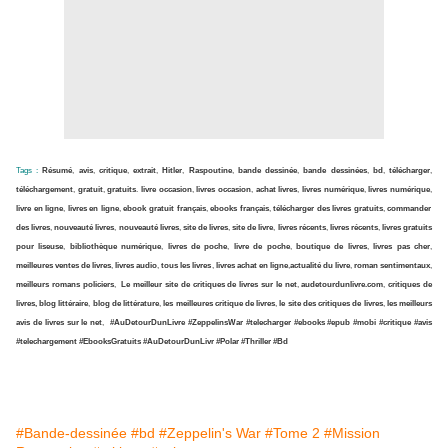
Tags :
Résumé
,
avis
,
critique
,
extrait
,
Hitler
,
Raspoutine
,
bande dessinée
,
bande dessinées
,
bd
,
télécharger
,
téléchargement
,
gratuit
,
gratuits
.
livre occasion
,
livres occasion
,
achat livres
,
livres numérique
,
livres numérique
,
livre en ligne
,
livres en ligne
,
ebook gratuit français
,
ebooks français
,
télécharger des livres gratuits
,
commander
des livres
,
nouveauté livres
,
nouveauté livres
,
site de livres
,
site de livre
,
livres récents
,
livres récents
,
livres gratuits
pour liseuse
,
bibliothèque numérique
,
livres de poche
,
livre de poche
,
boutique de livres
,
livres pas cher
,
meilleures ventes de livres
,
livres audio
,
tous les livres
,
livres achat en ligne
,
actualité du livre
,
roman sentimentaux
,
meilleurs romans policiers
,
Le meilleur site de critiques de livres sur le net
,
audetourdunlivre.com
,
critiques de
livres, blog littéraire
,
blog de littérature
,
les meilleures critique de livres
,
le site des critiques de livres
,
les meilleurs
avis de livres sur le net
,
#AuDetourDunLivre #ZeppelinsWar #telecharger #ebooks #epub #mobi #critique #avis
#telechargement #EbooksGratuits #AuDetourDunLivr #Polar #Thriller #Bd
#Bande-dessinée
#bd
#Zeppelin's War
#Tome 2
#Mission