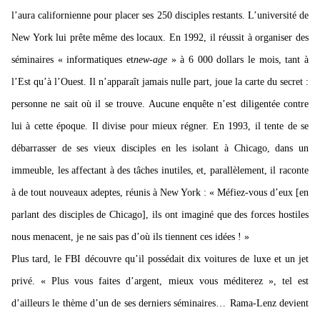
l’aura californienne pour placer ses 250 disciples restants. L’université de
New York lui prête même des locaux. En 1992, il réussit à organiser des
séminaires « informatiques et
new-age
» à 6 000 dollars le mois, tant à
l’Est qu’à l’Ouest. Il n’apparaît jamais nulle part, joue la carte du secret :
personne ne sait où il se trouve. Aucune enquête n’est diligentée contre
lui à cette époque. Il divise pour mieux régner. En 1993, il tente de se
débarrasser de ses vieux disciples en les isolant à Chicago, dans un
immeuble, les affectant à des tâches inutiles, et, parallèlement, il raconte
à de tout nouveaux adeptes, réunis à New York : « Méfiez-vous d’eux [en
parlant des disciples de Chicago], ils ont imaginé que des forces hostiles
nous menacent, je ne sais pas d’où ils tiennent ces idées ! »
Plus tard, le FBI découvre qu’il possédait dix voitures de luxe et un jet
privé. « Plus vous faites d’argent, mieux vous méditerez », tel est
d’ailleurs le thème d’un de ses derniers séminaires…
Rama-Lenz devient