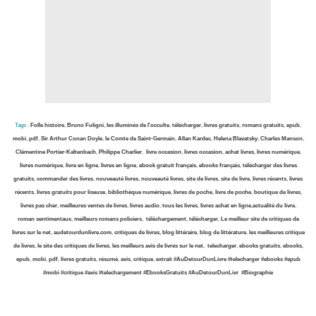
Tags :
Folle histoire
,
Bruno Fuligni
,
les illuminés de l'occulte
,
télécharger
,
livres gratuits
,
romans gratuits
,
epub
,
mobi
,
pdf
,
Sir Arthur Conan Doyle
,
le Comte de Saint-Germain
,
Allan Kardec
,
Helena Blavatsky
,
Charles Manson
,
Clémentine Portier-Kaltenbach
,
Philippe Charlier
,
livre occasion
,
livres occasion
,
achat livres
,
livres numérique
,
livres numérique
,
livre en ligne
,
livres en ligne
,
ebook gratuit français
,
ebooks français
,
télécharger des livres
gratuits
,
commander des livres
,
nouveauté livres
,
nouveauté livres
,
site de livres
,
site de livre
,
livres récents
,
livres
récents
,
livres gratuits pour liseuse
,
bibliothèque numérique
,
livres de poche
,
livre de poche
,
boutique de livres
,
livres pas cher
,
meilleures ventes de livres
,
livres audio
,
tous les livres
,
livres achat en ligne
,
actualité du livre
,
roman sentimentaux
,
meilleurs romans policiers
,
téléchargement
,
télécharger
,
Le meilleur site de critiques de
livres sur le net
,
audetourdunlivre.com
,
critiques de livres, blog littéraire
,
blog de littérature
,
les meilleures critique
de livres
,
le site des critiques de livres
,
les meilleurs avis de livres sur le net
,
telecharger
,
ebooks gratuits
,
ebooks
,
epub
,
mobi
,
pdf
,
livres gratuits
,
résumé
,
avis
,
critique
,
extrait
#AuDetourDunLivre
#telecharger
#ebooks
#epub
#mobi
#critique #avis
#telechargement
#EbooksGratuits
#AuDetourDunLivr
#Biographie