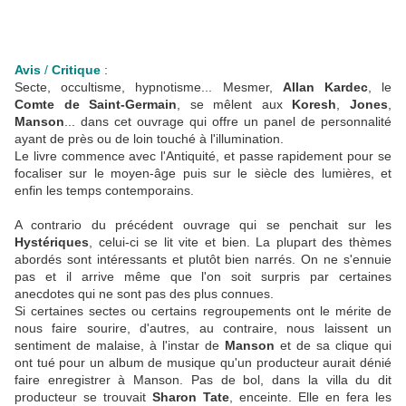
Avis
/
Critique
:
Secte, occultisme, hypnotisme... Mesmer,
Allan Kardec
, le
Comte de Saint-Germain
, se mêlent aux
Koresh
,
Jones
,
Manson
... dans cet ouvrage qui offre un panel de personnalité
ayant de près ou de loin touché à l'illumination.
Le livre commence avec l'Antiquité, et passe rapidement pour se
focaliser sur le moyen-âge puis sur le siècle des lumières, et
enfin les temps contemporains.
A contrario du précédent ouvrage qui se penchait sur les
Hystériques
, celui-ci se lit vite et bien. La plupart des thèmes
abordés sont intéressants et plutôt bien narrés. On ne s'ennuie
pas et il arrive même que l'on soit surpris par certaines
anecdotes qui ne sont pas des plus connues.
Si certaines sectes ou certains regroupements ont le mérite de
nous faire sourire, d'autres, au contraire, nous laissent un
sentiment de malaise, à l'instar de
Manson
et de sa clique qui
ont tué pour un album de musique qu'un producteur aurait dénié
faire enregistrer à Manson. Pas de bol, dans la villa du dit
producteur se trouvait
Sharon Tate
, enceinte. Elle en fera les