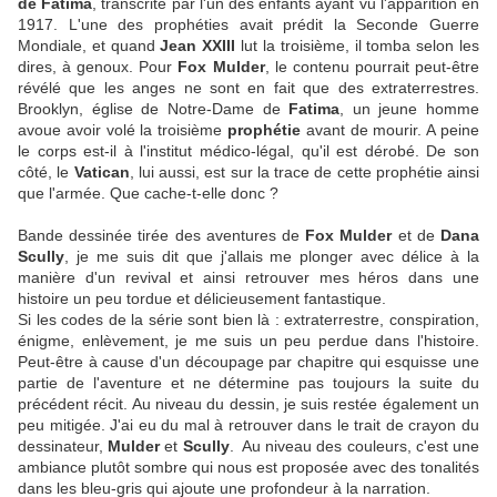
de Fatima
, transcrite par l'un des enfants ayant vu l'apparition en
1917. L'une des prophéties avait prédit la Seconde Guerre
Mondiale, et quand
Jean XXIII
lut la troisième, il tomba selon les
dires, à genoux. Pour
Fox Mulder
, le contenu pourrait peut-être
révélé que les anges ne sont en fait que des extraterrestres.
Brooklyn, église de Notre-Dame de
Fatima
, un jeune homme
avoue avoir volé la troisième
prophétie
avant de mourir. A peine
le corps est-il à l'institut médico-légal, qu'il est dérobé. De son
côté, le
Vatican
, lui aussi, est sur la trace de cette prophétie ainsi
que l'armée. Que cache-t-elle donc ?
Bande dessinée tirée des aventures de
Fox Mulder
et de
Dana
Scully
, je me suis dit que j'allais me plonger avec délice à la
manière d'un revival et ainsi retrouver mes héros dans une
histoire un peu tordue et délicieusement fantastique.
Si les codes de la série sont bien là : extraterrestre, conspiration,
énigme, enlèvement, je me suis un peu perdue dans l'histoire.
Peut-être à cause d'un découpage par chapitre qui esquisse une
partie de l'aventure et ne détermine pas toujours la suite du
précédent récit. Au niveau du dessin, je suis restée également un
peu mitigée. J'ai eu du mal à retrouver dans le trait de crayon du
dessinateur,
Mulder
et
Scully
. Au niveau des couleurs, c'est une
ambiance plutôt sombre qui nous est proposée avec des tonalités
dans les bleu-gris qui ajoute une profondeur à la narration.