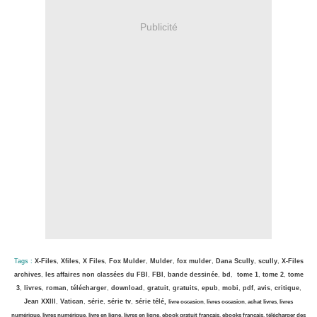
Publicité
Tags :
X-Files
,
Xfiles
,
X Files
,
Fox Mulder
,
Mulder
,
fox mulder
,
Dana Scully
,
scully
,
X-Files
archives
,
les affaires non classées du FBI
,
FBI
,
bande dessinée
,
bd
,
tome 1
,
tome 2
,
tome
3
,
livres
,
roman
,
télécharger
,
download
,
gratuit
,
gratuits
,
epub
,
mobi
,
pdf
,
avis
,
critique
,
Jean XXIII
,
Vatican
,
série
,
série tv
,
série télé,
livre occasion
,
livres occasion
,
achat livres
,
livres
numérique
,
livres numérique
,
livre en ligne
,
livres en ligne
,
ebook gratuit français
,
ebooks français
,
télécharger des