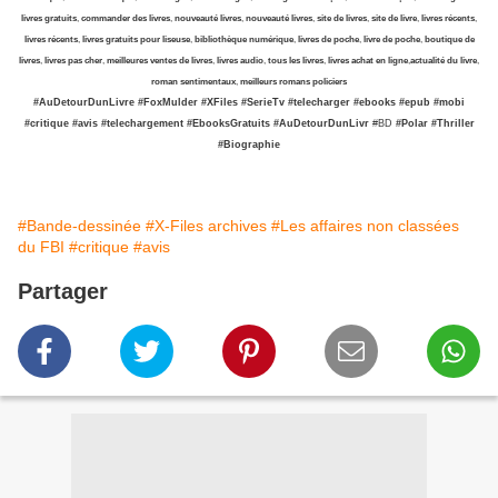
livres gratuits
,
commander des livres
,
nouveauté livres
,
nouveauté livres
,
site de livres
,
site de livre
,
livres récents
,
livres récents
,
livres gratuits pour liseuse
,
bibliothèque numérique
,
livres de poche
,
livre de poche
,
boutique de
livres
,
livres pas cher
,
meilleures ventes de livres
,
livres audio
,
tous les livres
,
livres achat en ligne
,
actualité du livre
,
roman sentimentaux
,
meilleurs romans policiers
#AuDetourDunLivre
#FoxMulder
#XFiles
#SerieTv
#telecharger
#ebooks
#epub
#mobi
#critique
#avis
#telechargement
#EbooksGratuits
#AuDetourDunLivr
#BD
#Polar
#Thriller
#Biographie
#Bande-dessinée
#X-Files archives
#Les affaires non classées
du FBI
#critique
#avis
Partager