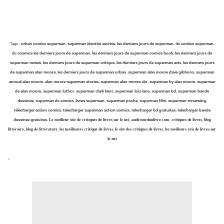
Tags :
urban comics superman
,
superman
identité secrète
,
les derniers jours de superman
,
dc comics superman
,
dc cosmics les derniers jours de superman
,
les derniers jours de superman comics book
,
les derniers jours de
superman review
,
les derniers jours de superman critique
,
les derniers jours de superman avis
,
les derniers jours
de superman alan moore
,
les derniers jours de superman urban
,
superman alan moore dave gibbons
,
superman
annual alan moore
,
alan moore superman stories
,
superman alan moore cbr
,
superman by alan moore
,
superman
de alan moore
,
superman luthor
,
superman clark kent
,
superman lois lane
,
superman bd
,
superman bande
dessinée
,
superman dc comics
,
livres superman
,
superman poche
,
superman film
,
superman streaming
,
télécharger action comics
,
telecharger superman action comics
,
telecharger bd gratuites
,
telecharger bande
dessinee gratuites
,
Le meilleur site de critiques de livres sur le net
,
audetourdunlivre.com
,
critiques de livres
,
blog
littéraire, blog de littérature
,
les meilleures critique de livres
,
le site des critiques de livres
,
les meilleurs avis de livres sur
le net
,