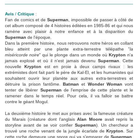
____________________________________________________
Avis
/
Critique
:
Fan de comics et de
Superman
, impossible de passer à côté de
cet album composé de 4 histoires éditées en 1985-86 et qui nous
ramène avec plaisir à notre enfance et à la disparition du
Superman
de l'époque.
Dans la première histoire, nous retrouvons notre héros en collant
bleu atteint par une plante extra-terrestre télépathe "
la
miséricorde noire
" qui le plonge dans un monde où
Krypton
n'a
jamais explosé et où il n'est jamais devenu
Superman
. Cette
nouvelle
Krypton
est en proie à deux camps rivaux : les
extrémistes dont fait parti le père de Kal-El, et les humanistes qui
souhaitent ouvrir leur planète aux autres extra-terrestres et
détruire la prison fantôme.
Batman
et
Wonder Woman
vont
tenter de libérer
Superman
de l'emprise de cette plante et le
ramener dans le temps réel. Pour cela, il va falloir se battre
contre le géant Mogul.
La deuxième histoire le met aux prises avec la fameuse créature
du Marais (créature dont l'anglais
Alan Moore
avait repris la
storyline avant de se voir confier
Superman
). Un chercheur a
trouvé une roche venant de la jungle écarlate de
Krypton
. Sur
cette roche demeure une spore qui va s'emparer de
Superman
,