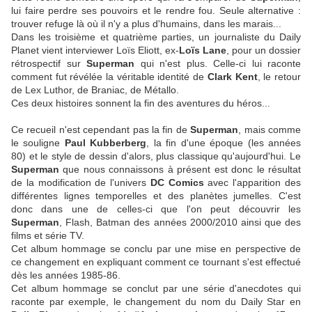
lui faire perdre ses pouvoirs et le rendre fou. Seule alternative :
trouver refuge là où il n'y a plus d'humains, dans les marais...
Dans les troisième et quatrième parties, un journaliste du Daily
Planet vient interviewer Loïs Eliott, ex-
Loïs Lane
, pour un dossier
rétrospectif sur
Superman
qui n'est plus. Celle-ci lui raconte
comment fut révélée la véritable identité de
Clark Kent
, le retour
de Lex Luthor, de Braniac, de Métallo.
Ces deux histoires sonnent la fin des aventures du héros...
Ce recueil n'est cependant pas la fin de
Superman
, mais comme
le souligne
Paul Kubberberg
, la fin d'une époque (les années
80) et le style de dessin d'alors, plus classique qu'aujourd'hui. Le
Superman
que nous connaissons à présent est donc le résultat
de la modification de l'univers
DC Comics
avec l'apparition des
différentes lignes temporelles et des planètes jumelles. C'est
donc dans une de celles-ci que l'on peut découvrir les
Superman
, Flash, Batman des années 2000/2010 ainsi que des
films et série TV.
Cet album hommage se conclu par une mise en perspective de
ce changement en expliquant comment ce tournant s'est effectué
dès les années 1985-86.
Cet album hommage se conclut par une série d'anecdotes qui
raconte par exemple, le changement du nom du Daily Star en