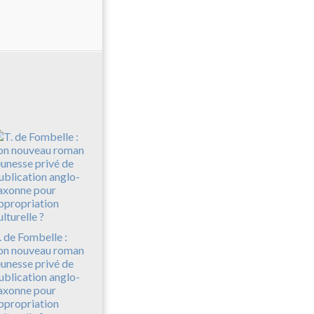
. de Fombelle :
on nouveau roman
eunesse privé de
ublication anglo-
axonne pour
ppropriation