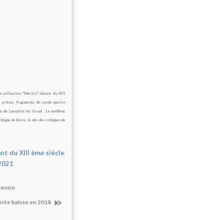
e arthurien "Merlin" datant du XIII
t arthur
,
fragments de conte merlin
le de Lancelot du Graal ,
Le meilleur
itique de livres
,
le site des critiques de
t du XIII ème siècle
2021
imenon
forte baisse en 2018