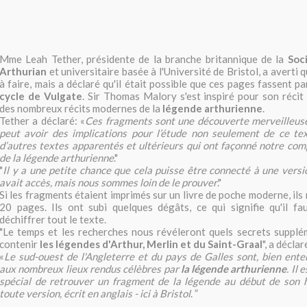
Mme Leah Tether, présidente de la branche britannique de la
Soc
Arthurian
et universitaire basée à l'Université de Bristol, a averti q
à faire, mais a déclaré qu'il était possible que ces pages fassent pa
cycle de Vulgate
. Sir Thomas Malory s'est inspiré pour son réci
des nombreux récits modernes de la
légende arthurienne
.
Tether a déclaré: «
Ces fragments sont une découverte merveilleuse
peut avoir des implications pour l’étude non seulement de ce te
d’autres textes apparentés et ultérieurs qui ont façonné notre c
de la légende arthurienne
."
"
Il y a une petite chance que cela puisse être connecté à une versi
avait accès, mais nous sommes loin de le prouver
."
Si les fragments étaient imprimés sur un livre de poche moderne, ils
20 pages. Ils ont subi quelques dégâts, ce qui signifie qu'il f
déchiffrer tout le texte.
"Le temps et les recherches nous révéleront quels secrets supplé
contenir
les légendes d'Arthur, Merlin et du Saint-Graal
", a déclar
«
Le sud-ouest de l'Angleterre et du pays de Galles sont, bien ente
aux nombreux lieux rendus célèbres par
la légende arthurienne
. Il
spécial de retrouver un fragment de la légende au début de son h
toute version, écrit en anglais - ici à Bristol
. ”