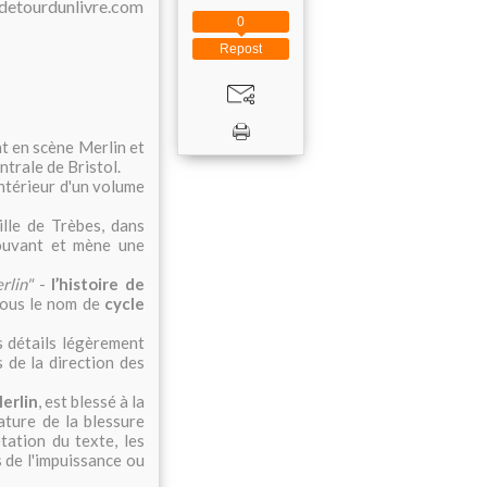
0
Repost
t en scène Merlin et
ntrale de Bristol.
intérieur d'un volume
ille de Trèbes, dans
mouvant et mène une
erlin"
-
l’histoire de
sous le nom de
cycle
s détails légèrement
 de la direction des
erlin
, est blessé à la
ature de la blessure
tation du texte, les
 de l'impuissance ou