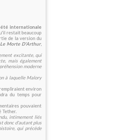
iété internationale
u'il restait beaucoup
rtie de la version du
t
Le Morte D'Arthur
,
ment excitante, qui
xte, mais également
ompréhension moderne
on à laquelle Malory
 rempliraient environ
audra du temps pour
mentaires pouvaient
é Tether.
ndu, intimement liés
 est donc d'autant plus
istoire, qui précède