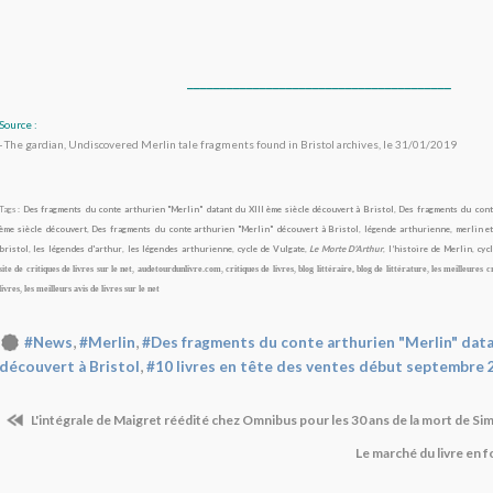
________________________________________
Source :
- The gardian, Undiscovered Merlin tale fragments found in Bristol archives, le 31/01/2019
Tags :
Des fragments du conte arthurien "Merlin" datant du XIII ème siècle découvert à Bristol
,
Des fragments du cont
ème siècle découvert
,
Des fragments du conte arthurien "Merlin" découvert à Bristol
,
légende arthurienne, merlin e
bristol
,
les légendes d'arthur
,
les légendes arthurienne
,
cycle de Vulgate
,
Le Morte D'Arthur
,
l’histoire de Merlin
,
cyc
site de critiques de livres sur le net
,
audetourdunlivre.com
,
critiques de livres
,
blog littéraire, blog de littérature
,
les meilleures cr
livres
,
les meilleurs avis de livres sur le net
,
,
#News
#Merlin
#Des fragments du conte arthurien "Merlin" datan
,
découvert à Bristol
#10 livres en tête des ventes début septembre 
L'intégrale de Maigret réédité chez Omnibus pour les 30 ans de la mort de S
Le marché du livre en 