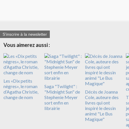
S'inscrire à la newsletter
Vous aimerez aussi :
Les «Dix petits
nègres», le roman
Saga "Twilight" :
d’Agatha Christie,
"Midnight Sun" de
Décès de Joanna
change de nom
Stephenie Meyer
Cole, auteure des
T
sort enfin en
livres qui ont
s
librairie
inspiré le dessin
j
animé "Le Bus
p
Magique"
s
a