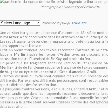
Photographie : University of Bristol/PA
Powered by
Translate
Une version intriguante et inconnue d'un conte du 13e siècle mettan
le roi Arthur a été découverte dans les archives de la bibliothèque ce
Les sept fragments de parchemin manuscrits ont été mis au jour à l'
sans rapport avec l'œuvre.
Écrit en vieux français, ces textes racontent l’histoire de la bata
laquelle
Merlin
inspire les forces d’Arthur avec un discours é
accusation contre l’étendard de
Sir Kay
, qui crache du feu.
On pense que les fragments sont une version de
"l’Estoire de M
Merlin
- tirée de l’ancienne séquence française de textes connue 
de Vulgate
ou
cycle de Lancelot du Graal
(
Lancelot-Grail
).
D'autres versions du cycle sont connues mais celle-ci présente de
différents. Par exemple, différents personnages sont responsables
quatre divisions des forces d’Arthur.
De plus, dans d’autres versions, le roi Claudas, ennemi d’
Arthur et M
cuisse, tandis que dans les fragments récemment découverts, la n
n’est pas précisée. Cela pourrait conduire à une nouvelle interpré
blessures à la jambe étant souvent utilisées comme des métaphores
de la castration.