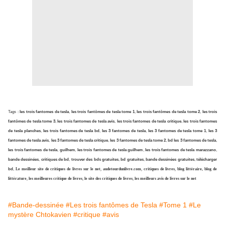
Tags :
les trois fantomes de tesla
,
les trois fantômes de tesla tome 1
,
les trois fantômes de tesla tome 2
,
les trois
fantômes de tesla tome 3
,
les trois fantomes de tesla avis
,
les trois fantomes de tesla critique
,
les trois fantomes
de tesla planches
,
les trois fantomes de tesla bd
,
les 3 fantomes de tesla
,
les 3 fantomes de tesla tome 1
,
les 3
fantomes de tesla avis
,
les 3 fantomes de tesla critique
,
les 3 fantomes de tesla tome 2
,
bd les 3 fantomes de tesla
,
les trois fantomes de tesla
,
guilhem
,
les trois fantomes de tesla guilhem
,
les trois fantomes de tesla marazzano
,
bande dessinées
,
critiques de bd
,
trouver des bds gratuites
,
bd gratuites
,
bande dessinées gratuites
,
télécharger
bd
,
Le meilleur site de critiques de livres sur le net
,
audetourdunlivre.com
,
critiques de livres
,
blog littéraire, blog de
littérature
,
les meilleures critique de livres
,
le site des critiques de livres
,
les meilleurs avis de livres sur le net
#Bande-dessinée
#Les trois fantômes de Tesla
#Tome 1
#Le
mystère Chtokavien
#critique
#avis