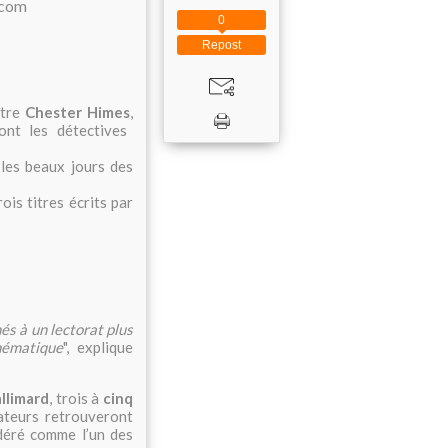
0
Repost
ître
Chester Himes
,
ont les détectives
 les beaux jours des
ois titres écrits par
és à un lectorat plus
hématique
", explique
llimard
, trois à
cinq
teurs retrouveront
idéré comme l’un des