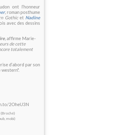
don ont l’honneur
ner
, roman posthume
rn Gothic
et
Nadine
fois avec des dessins
ire
, affirme Marie-
teurs de cette
encore totalement
térise d’abord par son
e western".
(Broché)
ub, mobi)