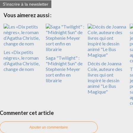
S'inscrire à la newsletter
Vous aimerez aussi :
Les «Dix petits
nègres», le roman
Saga "Twilight" :
d’Agatha Christie,
"Midnight Sun" de
Décès de Joanna
change de nom
Stephenie Meyer
Cole, auteure des
T
sort enfin en
livres qui ont
s
librairie
inspiré le dessin
j
animé "Le Bus
p
Magique"
s
a
c
Commenter cet article
Ajouter un commentaire