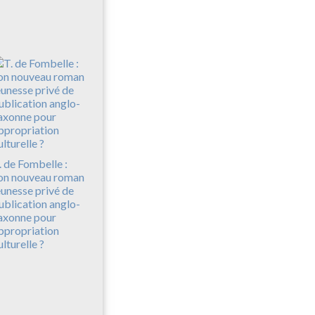
. de Fombelle :
on nouveau roman
eunesse privé de
ublication anglo-
axonne pour
ppropriation
ulturelle ?