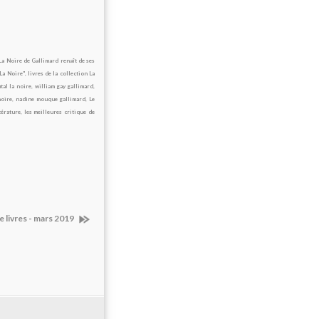
 La Noire de Gallimard renaît de ses
"La Noire"
,
livres de la collection La
tal la noire
,
william gay gallimard
,
oire
,
nadine mouque gallimard
,
Le
térature
,
les meilleures critique de
e livres - mars 2019