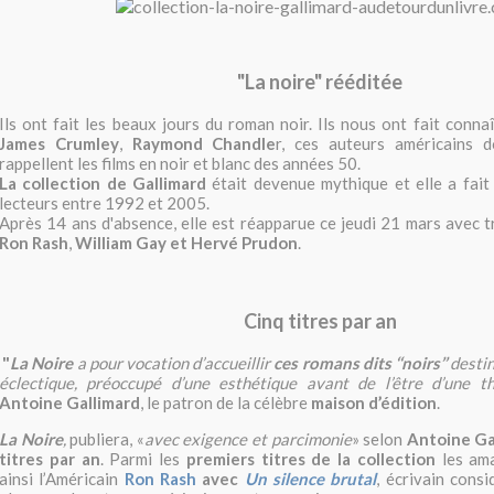
"La noire" rééditée
Ils ont fait les beaux jours du roman noir. Ils nous ont fait conna
James Crumley
,
Raymond Chandle
r, ces auteurs américains d
rappellent les films en noir et blanc des années 50.
La collection de Gallimard
était devenue mythique et elle a fait
lecteurs entre 1992 et 2005.
Après 14 ans d'absence, elle est réapparue ce jeudi 21 mars avec tr
Ron Rash
,
William Gay et Hervé Prudon
.
Cinq titres par an
"
La Noire
a pour vocation d’accueillir
ces romans dits ‘‘noirs’’
destin
éclectique, préoccupé d’une esthétique avant de l’être d’une t
Antoine Gallimard
, le patron de la célèbre
maison d’édition
.
La Noire
,
publiera, «
avec exigence et parcimonie
» selon
Antoine Ga
titres par an
. Parmi les
premiers titres de la collection
les ama
ainsi l’Américain
Ron Rash
avec
Un silence brutal
, écrivain cons