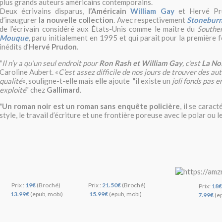
plus grands auteurs américains contemporains.
Deux écrivains disparus,
l’Américain
William Gay
et Hervé Pru
d’inaugurer
la nouvelle collection
. Avec respectivement
Stonebur
de l’écrivain considéré aux États-Unis comme le maître du
Southe
Mouque
, paru initialement en 1995 et qui paraît pour la première 
inédits d’
Hervé Prudon
.
"
Il n’y a qu’un seul endroit pour
Ron Rash et William Gay
, c’est
La No
Caroline Aubert. «
C’est assez difficile de nos jours de trouver des au
qualité
», souligne-t-elle mais elle ajoute "il existe un
joli fonds pas 
exploité
" chez
Gallimard
.
"
Un roman noir est un roman sans enquête policière
, il se carac
style, le travail d’écriture et une frontière poreuse avec le polar ou l
Prix :
19€
(Broché)
Prix :
21.50€
(Broché)
Prix:
18€
13.99€
(epub, mobi)
15.99€
(epub, mobi)
7.99€
(ep