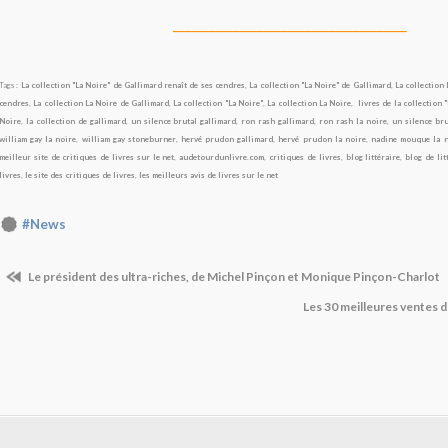
_______________________________________
Tags :
La collection "La Noire" de Gallimard renaît de ses cendres
,
La collection "La Noire" de Gallimard
,
La collection
cendres
,
La collection La Noire de Gallimard
,
La collection "La Noire"
,
La collection La Noire
,
livres de la collection 
Noire
,
la collection de gallimard
,
un silence brutal gallimard
,
ron rash gallimard
,
ron rash la noire
,
un silence bru
william gay la noire
,
william gay stoneburner
,
hervé prudon gallimard
,
hervé prudon la noire
,
nadine mouque la n
meilleur site de critiques de livres sur le net
,
audetourdunlivre.com
,
critiques de livres
,
blog littéraire
,
blog de lit
livres
,
le site des critiques de livres
,
les meilleurs avis de livres sur le net
#News
Le président des ultra-riches, de Michel Pinçon et Monique Pinçon-Charlot
Les 30 meilleures ventes d