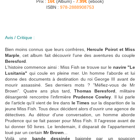
Prix :
16€
(Album) -
7.99€
(ebook)
ISBN :
978-2888908753
Avis / Critique :
Bien moins connus que leurs confrères,
Hercule Poirot et Miss
Marple
, cet album fait découvrir l'une des aventures du couple
Beresford
.
L'histoire commence ainsi : Miss Fish se trouve sur le
navire "Le
Lusitania"
qui coule en pleine mer. Un homme l'aborde et lui
donne des documents à destination du roi George III avant de
mourir assassiné. Ses derniers mots ? "Méfiez-vous de Mr
Brown". Quatre ans plus tard,
Thomas Beresford
, militaire
désargenté rencontre l'infirmière
Prudence Cowley
. Il lui parle
de l'article qu'il vient de lire dans
le Times
sur la disparition de la
jeune Miss Fish. Tous deux décident alors d'ouvrir une agence de
détectives. Au détour d'une conversation, un homme aborde
Prudence qui se fait passer pour Miss Fish. Il l'agresse avant de
lui donner 50 livres. Le lendemain, il disparait de l'appartement
loué par un certain
Mr Brown
...
Voilà une
bande dessinée
baignée par un soupçon