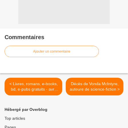
Commentaires
Ajouter un commentaire
< Livres, romans, e-books,
Décès de Vonda McIntyre,
bd, e-pubs gratuits - avril
auteure de science-fiction >
2019
Hébergé par Overblog
Top articles
Pages