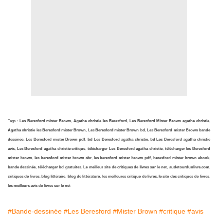
Tags :
Les Beresford mister Brown
,
Agatha christie les Beresford
,
Les Beresford Mister Brown agatha christie
,
Agatha christie les Beresford mister Brown
,
Les Beresford mister Brown bd
,
Les Beresford mister Brown bande
dessinée
,
Les Beresford mister Brown pdf
,
bd Les Beresford agatha christie
,
bd Les Beresford agatha christie
avis
,
Les Beresford agatha christie critique
,
télécharger Les Beresford agatha christie
,
télécharger les Beresford
mister brown
,
les beresford mister brown cbr
,
les beresford mister brown pdf
,
beresford mister brown ebook
,
bande dessinée
,
télécharger bd gratuites
,
Le meilleur site de critiques de livres sur le net
,
audetourdunlivre.com
,
critiques de livres
,
blog littéraire
,
blog de littérature
,
les meilleures critique de livres
,
le site des critiques de livres
,
les meilleurs avis de livres sur le net
#Bande-dessinée
#Les Beresford
#Mister Brown
#critique
#avis