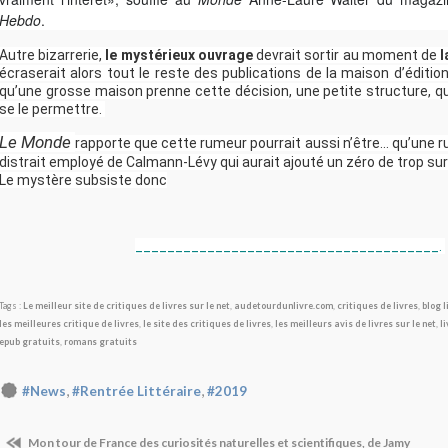
Hebdo
.
Autre bizarrerie,
le mystérieux ouvrage
devrait sortir au moment de
l
écraserait alors tout le reste des publications de la maison d’édition
qu’une grosse maison prenne cette décision, une petite structure, qui
se le permettre.
Le Monde
rapporte que cette rumeur pourrait aussi n’être... qu’une 
distrait employé de Calmann-Lévy qui aurait ajouté un zéro de trop s
Le mystère subsiste donc
______________________________________.
Tags :
Le meilleur site de critiques de livres sur le net
,
audetourdunlivre.com
,
critiques de livres
,
blog l
les meilleures critique de livres
,
le site des critiques de livres
,
les meilleurs avis de livres sur le net
,
li
epub gratuits
,
romans gratuits
,
,
#News
#Rentrée Littéraire
#2019
Mon tour de France des curiosités naturelles et scientifiques, de Jamy