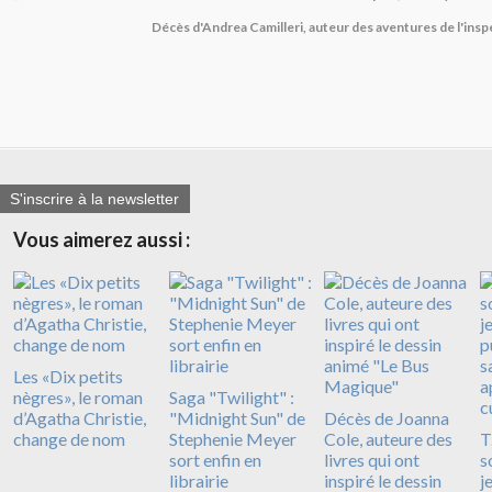
Décès d'Andrea Camilleri, auteur des aventures de l'in
S'inscrire à la newsletter
Vous aimerez aussi :
Les «Dix petits
nègres», le roman
Saga "Twilight" :
d’Agatha Christie,
"Midnight Sun" de
Décès de Joanna
change de nom
Stephenie Meyer
Cole, auteure des
T
sort enfin en
livres qui ont
s
librairie
inspiré le dessin
j