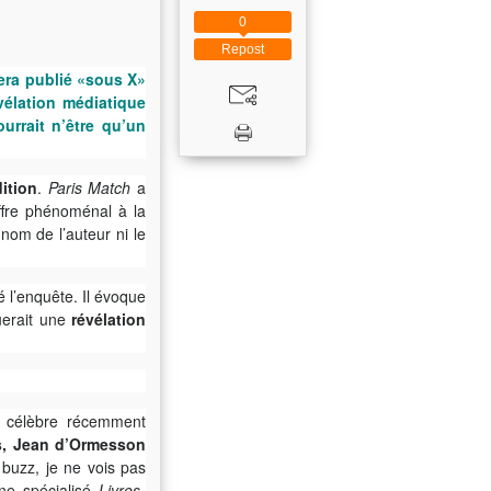
0
Repost
sera publié «sous X»
élation médiatique
urrait n’être qu’un
ition
.
Paris Match
a
ffre phénoménal à la
 nom de l’auteur ni le
é l’enquête. Il évoque
tuerait une
révélation
é célèbre récemment
es, Jean d’Ormesson
 buzz, je ne vois pas
ne spécialisé
Livres-