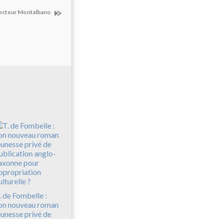
specteur Montalbano
. de Fombelle :
on nouveau roman
eunesse privé de