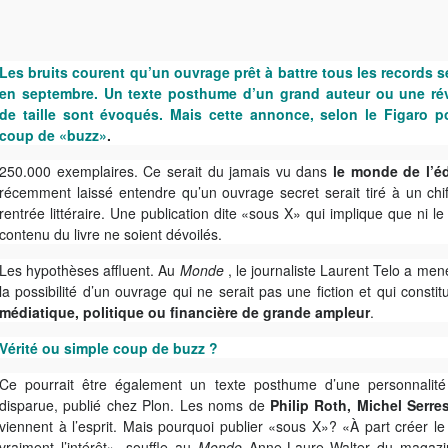
Les bruits courent qu’un ouvrage prêt à battre tous les records 
en septembre. Un texte posthume d’un grand auteur ou une rév
de taille sont évoqués. Mais cette annonce, selon le Figaro po
coup de «buzz»
.
250.000 exemplaires. Ce serait du jamais vu dans
le monde de l’éd
récemment laissé entendre qu’un ouvrage secret serait tiré à un chi
rentrée littéraire. Une publication dite «sous X» qui implique que ni le
contenu du livre ne soient dévoilés.
Les hypothèses affluent. Au
Monde
, le journaliste Laurent Telo a men
la possibilité d’un ouvrage qui ne serait pas une fiction et qui consti
médiatique, politique ou financière de grande ampleur
.
Vérité ou simple coup de buzz ?
Ce pourrait être également un texte posthume d’une personnalit
disparue, publié chez Plon. Les noms de
Philip Roth, Michel Serr
viennent à l’esprit. Mais pourquoi publier «sous X»? «À part créer le
vraiment l’intérêt», souffle au
Monde
Anne-Laure Walter du magazi