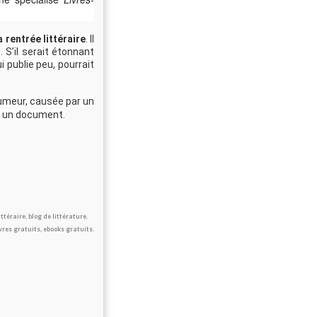
a rentrée littéraire
. Il
. S’il serait étonnant
 publie peu, pourrait
rumeur, causée par un
ur un document.
ittéraire
,
blog de littérature
,
vres gratuits, ebooks gratuits
,