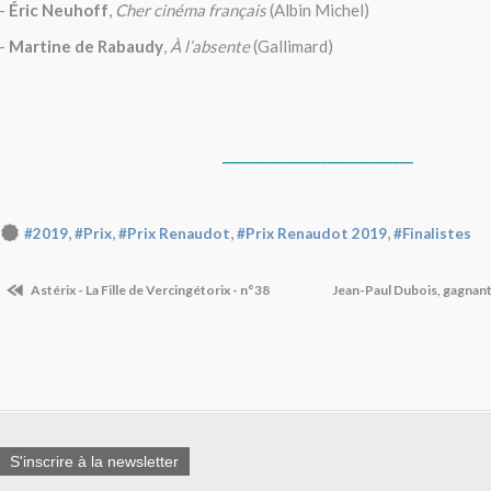
-
Éric Neuhoff
,
Cher cinéma français
(Albin Michel)
-
Martine de Rabaudy
,
À l’absente
(Gallimard)
_____________________________
,
,
,
,
#2019
#Prix
#Prix Renaudot
#Prix Renaudot 2019
#Finalistes
Astérix - La Fille de Vercingétorix - n°38
Jean-Paul Dubois, gagnan
S'inscrire à la newsletter