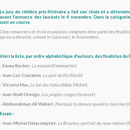
Le jury du célèbre prix littéraire a fait son choix et a déterminé
avant l’annonce des lauréats le 4 novembre. Dans la catégorie e
sont en course.
Cinq romanciers et trois essayistes comptent donc parmi les finalis
qui sera décerné, comme le Goncourt, le 4 novembre.
Voici la liste, par ordre alphabétique d’auteurs, des finalistes d
-
Emma Becker
,
La maison
(Flammarion)
-
Jean-Luc Coatalem
,
La part du fils
(Stock)
-
Victoria Mas
,
Le bal des folles
(Albin Michel)
-
Jean-Noël Orengo
,
Les jungles rouges
(Grasset)
-
Abdourahman Ali Waberi
,
Pourquoi tu danses quand tu marches
(
Essais :
-
Jean-Michel Delacomptée
,
La Bruyère, portrait de nous-mêmes
(