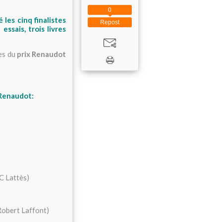
0
 les cinq finalistes
Repost
ssais, trois livres
tes du
prix Renaudot
u Renaudot:
JC Lattès)
Robert Laffont)