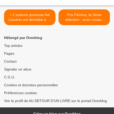
< L'auteure jeunesse Axl
Prix Fémina, la 2ème
Cendres est décédée à 37
sélection : onze romans
ans
français et dix romans
étrangers >
Hébergé par Overblog
Top articles
Pages
Contact
Signaler un abus
C.G.U.
Cookies et données personnelles
Préférences cookies
Voir le profil de AU DETOUR D'UN LIVRE sur le portail Overblog
Créer un blog sur Overblog