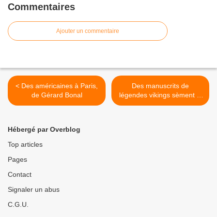
Commentaires
Ajouter un commentaire
< Des américaines à Paris,
Des manuscrits de
de Gérard Bonal
légendes vikings sèment la
zizanie entre l’Islande et le
Danemark >
Hébergé par Overblog
Top articles
Pages
Contact
Signaler un abus
C.G.U.