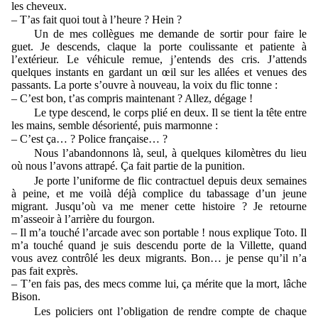
les cheveux.
– T’as fait quoi tout à l’heure ? Hein ?
Un de mes collègues me demande de sortir pour faire le
guet. Je descends, claque la porte coulissante et patiente à
l’extérieur. Le véhicule remue, j’entends des cris. J’attends
quelques instants en gardant un œil sur les allées et venues des
passants. La porte s’ouvre à nouveau, la voix du flic tonne :
– C’est bon, t’as compris maintenant ? Allez, dégage !
Le type descend, le corps plié en deux. Il se tient la tête entre
les mains, semble désorienté, puis marmonne :
– C’est ça… ? Police française… ?
Nous l’abandonnons là, seul, à quelques kilomètres du lieu
où nous l’avons attrapé. Ça fait partie de la punition.
Je porte l’uniforme de flic contractuel depuis deux semaines
à peine, et me voilà déjà complice du tabassage d’un jeune
migrant. Jusqu’où va me mener cette histoire ? Je retourne
m’asseoir à l’arrière du fourgon.
– Il m’a touché l’arcade avec son portable ! nous explique Toto. Il
m’a touché quand je suis descendu porte de la Villette, quand
vous avez contrôlé les deux migrants. Bon… je pense qu’il n’a
pas fait exprès.
– T’en fais pas, des mecs comme lui, ça mérite que la mort, lâche
Bison.
Les policiers ont l’obligation de rendre compte de chaque