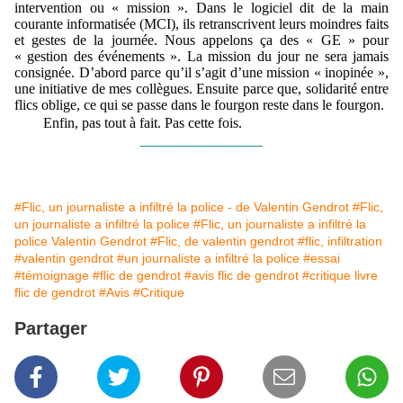
intervention ou « mission ». Dans le logiciel dit de la main
courante informatisée (MCI), ils retranscrivent leurs moindres faits
et gestes de la journée. Nous appelons ça des « GE » pour
« gestion des événements ». La mission du jour ne sera jamais
consignée. D’abord parce qu’il s’agit d’une mission « inopinée »,
une initiative de mes collègues. Ensuite parce que, solidarité entre
flics oblige, ce qui se passe dans le fourgon reste dans le fourgon.
Enfin, pas tout à fait. Pas cette fois.
_________________
#Flic, un journaliste a infiltré la police - de Valentin Gendrot
#Flic,
un journaliste a infiltré la police
#Flic, un journaliste a infiltré la
police Valentin Gendrot
#Flic, de valentin gendrot
#flic, infiltration
#valentin gendrot
#un journaliste a infiltré la police
#essai
#témoignage
#flic de gendrot
#avis flic de gendrot
#critique livre
flic de gendrot
#Avis
#Critique
Partager