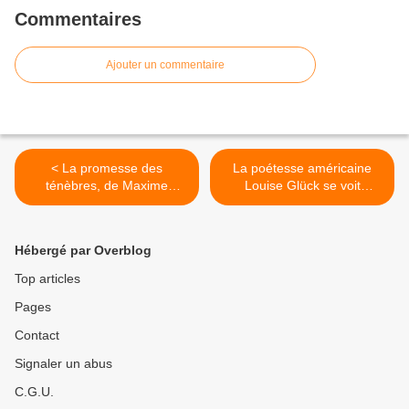
Commentaires
Ajouter un commentaire
< La promesse des
La poétesse américaine
ténèbres, de Maxime
Louise Glück se voit
Chattam
décerner le Prix Nobel de
Littérature >
Hébergé par Overblog
Top articles
Pages
Contact
Signaler un abus
C.G.U.