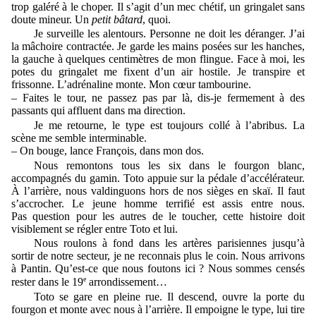
trop galéré à le choper. Il s’agit d’un mec chétif, un gringalet sans
doute mineur. Un
petit
bâtard
, quoi.
Je surveille les alentours. Personne ne doit les déranger. J’ai
la mâchoire contractée. Je garde les mains posées sur les hanches,
la gauche à quelques centimètres de mon flingue. Face à moi, les
potes du gringalet me fixent d’un air hostile. Je transpire et
frissonne. L’adrénaline monte. Mon cœur tambourine.
– Faites le tour, ne passez pas par là, dis-je fermement à des
passants qui affluent dans ma direction.
Je me retourne, le type est toujours collé à l’abribus. La
scène me semble interminable.
– On bouge, lance François, dans mon dos.
Nous remontons tous les six dans le fourgon blanc,
accompagnés du gamin. Toto appuie sur la pédale d’accélérateur.
À l’arrière, nous valdinguons hors de nos sièges en skaï. Il faut
s’accrocher. Le jeune homme terrifié est assis entre nous.
Pas question pour les autres de le toucher, cette histoire doit
visiblement se régler entre Toto et lui.
Nous roulons à fond dans les artères parisiennes jusqu’à
sortir de notre secteur, je ne reconnais plus le coin. Nous arrivons
à Pantin. Qu’est-ce que nous foutons ici ? Nous sommes censés
e
rester dans le 19
arrondissement…
Toto se gare en pleine rue. Il descend, ouvre la porte du
fourgon et monte avec nous à l’arrière. Il empoigne le type, lui tire