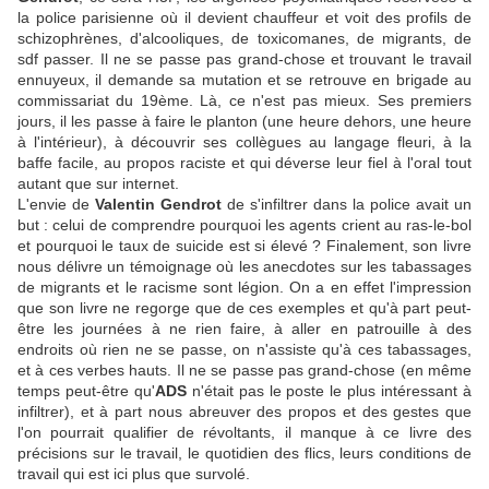
la police parisienne où il devient chauffeur et voit des profils de
schizophrènes, d'alcooliques, de toxicomanes, de migrants, de
sdf passer. Il ne se passe pas grand-chose et trouvant le travail
ennuyeux, il demande sa mutation et se retrouve en brigade au
commissariat du 19ème. Là, ce n'est pas mieux. Ses premiers
jours, il les passe à faire le planton (une heure dehors, une heure
à l'intérieur), à découvrir ses collègues au langage fleuri, à la
baffe facile, au propos raciste et qui déverse leur fiel à l'oral tout
autant que sur internet.
L'envie de
Valentin Gendrot
de s'infiltrer dans la police avait un
but : celui de comprendre pourquoi les agents crient au ras-le-bol
et pourquoi le taux de suicide est si élevé ? Finalement, son livre
nous délivre un témoignage où les anecdotes sur les tabassages
de migrants et le racisme sont légion. On a en effet l'impression
que son livre ne regorge que de ces exemples et qu'à part peut-
être les journées à ne rien faire, à aller en patrouille à des
endroits où rien ne se passe, on n'assiste qu'à ces tabassages,
et à ces verbes hauts. Il ne se passe pas grand-chose (en même
temps peut-être qu'
ADS
n'était pas le poste le plus intéressant à
infiltrer), et à part nous abreuver des propos et des gestes que
l'on pourrait qualifier de révoltants, il manque à ce livre des
précisions sur le travail, le quotidien des flics, leurs conditions de
travail qui est ici plus que survolé.