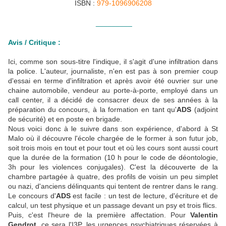
ISBN :
979-1096906208
_________
Avis / Critique :
Ici, comme son sous-titre l'indique, il s'agit d'une infiltration dans
la police. L'auteur, journaliste, n'en est pas à son premier coup
d'essai en terme d'infiltration et après avoir été ouvrier sur une
chaine automobile, vendeur au porte-à-porte, employé dans un
call center, il a décidé de consacrer deux de ses années à la
préparation du concours, à la formation en tant qu'
ADS
(adjoint
de sécurité) et en poste en brigade.
Nous voici donc à le suivre dans son expérience, d'abord à St
Malo où il découvre l'école chargée de le former à son futur job,
soit trois mois en tout et pour tout et où les cours sont aussi court
que la durée de la formation (10 h pour le code de déontologie,
3h pour les violences conjugales). C'est la découverte de la
chambre partagée à quatre, des profils de voisin un peu simplet
ou nazi, d'anciens délinquants qui tentent de rentrer dans le rang.
Le concours d'
ADS
est facile : un test de lecture, d'écriture et de
calcul, un test physique et un passage devant un psy et trois flics.
Puis, c'est l'heure de la première affectation. Pour
Valentin
Gendrot
, ce sera l'I3P, les urgences psychiatriques réservées à