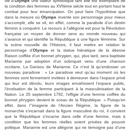
vie d’
Olympe
une valeur symbolique tant elle est exemplaire de
la condition des femmes au XVIIème siècle tout en portant haut le
combat pour leur émancipation. On peut faire l’hypothèse que
dans la mesure où
Olympe
invente son personnage pour mieux
s’accomplir, elle se vit, en effet, comme la parabole d’un destin
féminin à conquérir. Le recours à l’allégorie est pour la Révolution
française un moyen de donner sens au monde nouveau qui
s’avance et qui identifie Ia République à une figure féminine. Sur
la scène nouvelle de l’Histoire, il faut mettre en relation le
personnage d’
Olympe
et la statue hiératique de la déesse
Raison coiffée d’un bonnet phrygien, qui, plus tard, sera baptisée
Marianne par adoption d’un sobriquet venu d’une chanson
occitane, La Garisou de Marianne. Ce n'est là qu’endosser un
nouveau paradoxe : « Le paradoxe veut qu’au moment où les
femmes sont fermement invitées à demeurer dans l’espace privé
qui leur est dévolu, leurs images envahissent l’espace public,
l’érotisation de la femme participant à la masculinisation de la
Nation. Le 25 septembre 1792, l’effigie d’une femme coiffée du
bonnet phrygien devient le sceau de la République. » Puisqu’en
effet, dans l’'imagerie de l’Ancien Régime, la figure de la
monarchie s’incarnait dans la figure masculine du roi, il convient
que la République s’incarne dans celle d'une femme, mais à
condition que les femmes réelles soient privées de pouvoir
politique. Marianne est une allégorie qui ne témoigne pas d’une