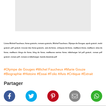
Livres Michel Faucheux
,
livres gratuits
,
romans gratuits
,
Michel Faucheux
,
Olympe de Gouges
,
epub gratuit
,
mobi
gratuit
,
pdf gratuit
,
trouver des livres gratuits
,
avis de livres
,
critiques de livres
,
meilleurs livres
,
meilleurs sites de
livres
,
meilleurs blogs de livres
,
blog de livres
,
meilleures ventes livres
,
télécharger bd pdf gratuit
,
roman pdf
gratuit
,
roman pdf
,
romans à télécharger
,
bande dessinée pdf
#Olympe de Gouges
#Michel Faucheux
#Marie Gouze
#Biographie
#Histoire
#Essai
#Folio
#Avis
#Critique
#Extrait
Partager