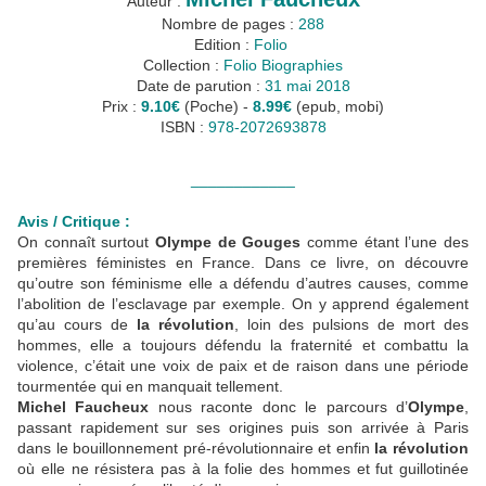
Auteur :
Nombre de pages :
288
Edition :
Folio
Collection :
Folio Biographies
Date de parution :
31 mai 2018
Prix :
9.10€
(Poche) -
8.99€
(epub, mobi)
ISBN :
978-2072693878
____________
Avis / Critique :
On connaît surtout
Olympe de Gouges
comme étant l’une des
premières féministes en France. Dans ce livre, on découvre
qu’outre son féminisme elle a défendu d’autres causes, comme
l’abolition de l’esclavage par exemple. On y apprend également
qu’au cours de
la révolution
, loin des pulsions de mort des
hommes, elle a toujours défendu la fraternité et combattu la
violence, c’était une voix de paix et de raison dans une période
tourmentée qui en manquait tellement.
Michel Faucheux
nous raconte donc le parcours d’
Olympe
,
passant rapidement sur ses origines puis son arrivée à Paris
dans le bouillonnement pré-révolutionnaire et enfin
la révolution
où elle ne résistera pas à la folie des hommes et fut guillotinée