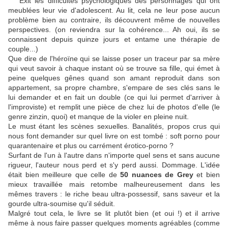
Exit les difficultés psychologiques des personnages qui ont
meublées leur vie d'adolescent. Au lit, cela ne leur pose aucun
problème bien au contraire, ils découvrent même de nouvelles
perspectives. (on reviendra sur la cohérence... Ah oui, ils se
connaissent depuis quinze jours et entame une thérapie de
couple...)
Que dire de l'héroïne qui se laisse poser un traceur par sa mère
qui veut savoir à chaque instant où se trouve sa fille, qui émet à
peine quelques gênes quand son amant reproduit dans son
appartement, sa propre chambre, s'empare de ses clés sans le
lui demander et en fait un double (ce qui lui permet d'arriver à
l'improviste) et remplit une pièce de chez lui de photos d'elle (le
genre zinzin, quoi) et manque de la violer en pleine nuit.
Le must étant les scènes sexuelles. Banalités, propos crus qui
nous font demander sur quel livre on est tombé : soft porno pour
quarantenaire et plus ou carrément érotico-porno ?
Surfant de l'un à l'autre dans n'importe quel sens et sans aucune
rigueur, l'auteur nous perd et s'y perd aussi. Dommage. L'idée
était bien meilleure que celle de
50 nuances de Grey
et bien
mieux travaillée mais retombe malheureusement dans les
mêmes travers : le riche beau ultra-possessif, sans saveur et la
gourde ultra-soumise qu'il séduit.
Malgré tout cela, le livre se lit plutôt bien (et oui !) et il arrive
même à nous faire passer quelques moments agréables (comme