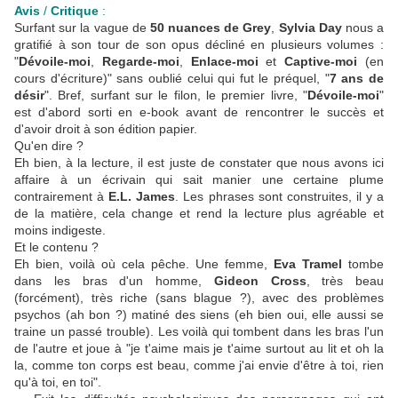
Avis
/
Critique
:
Surfant sur la vague de
50 nuances de Grey
,
Sylvia Day
nous a
gratifié à son tour de son opus décliné en plusieurs volumes :
"
Dévoile-moi
,
Regarde-moi
,
Enlace-moi
et
Captive-moi
(en
cours d'écriture)" sans oublié celui qui fut le préquel, "
7 ans de
désir
". Bref, surfant sur le filon, le premier livre, "
Dévoile-moi
"
est d'abord sorti en e-book avant de rencontrer le succès et
d'avoir droit à son édition papier.
Qu'en dire ?
Eh bien, à la lecture, il est juste de constater que nous avons ici
affaire à un écrivain qui sait manier une certaine plume
contrairement à
E.L. James
. Les phrases sont construites, il y a
de la matière, cela change et rend la lecture plus agréable et
moins indigeste.
Et le contenu ?
Eh bien, voilà où cela pêche. Une femme,
Eva Tramel
tombe
dans les bras d'un homme,
Gideon Cross
, très beau
(forcément), très riche (sans blague ?), avec des problèmes
psychos (ah bon ?) matiné des siens (eh bien oui, elle aussi se
traine un passé trouble). Les voilà qui tombent dans les bras l'un
de l'autre et joue à "je t'aime mais je t'aime surtout au lit et oh la
la, comme ton corps est beau, comme j'ai envie d'être à toi, rien
qu'à toi, en toi".