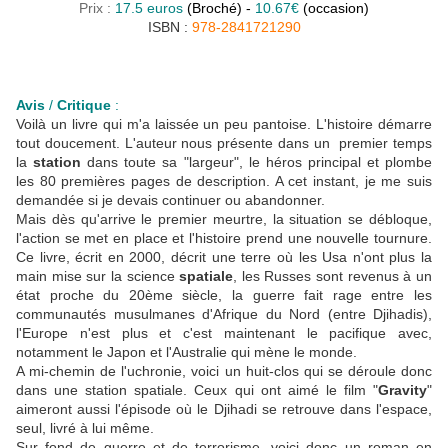
Prix :
17.5 euros
(Broché) -
10.67€
(occasion)
ISBN :
978-2841721290
Avis
/
Critique
:
Voilà un livre qui m'a laissée un peu pantoise. L'histoire démarre
tout doucement. L'auteur nous présente dans un premier temps
la
station
dans toute sa "largeur", le héros principal et plombe
les 80 premières pages de description. A cet instant, je me suis
demandée si je devais continuer ou abandonner.
Mais dès qu'arrive le premier meurtre, la situation se débloque,
l'action se met en place et l'histoire prend une nouvelle tournure.
Ce livre, écrit en 2000, décrit une terre où les Usa n'ont plus la
main mise sur la science
spatiale
, les Russes sont revenus à un
état proche du 20ème siècle, la guerre fait rage entre les
communautés musulmanes d'Afrique du Nord (entre Djihadis),
l'Europe n'est plus et c'est maintenant le pacifique avec,
notamment le Japon et l'Australie qui mène le monde.
A mi-chemin de l'uchronie, voici un huit-clos qui se déroule donc
dans une station spatiale. Ceux qui ont aimé le film "
Gravity
"
aimeront aussi l'épisode où le Djihadi se retrouve dans l'espace,
seul, livré à lui même.
Sur fond de guerre et de terrorisme, voici donc un roman en