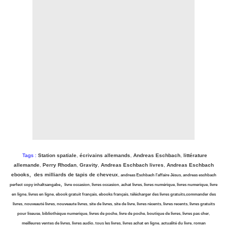
Tags :
Station spatiale
,
écrivains allemands
,
Andreas Eschbach
,
littérature
allemande
,
Perry Rhodan
,
Gravity
,
Andreas Eschbach livres
,
Andreas Eschbach
ebooks, des milliards de tapis de cheveux
,
andreas Eschbach l'affaire Jésus
,
andreas eschbach
,
perfect copy inhaltsangabe
livre occasion
,
livres occasion
,
achat livres
,
livres numérique
,
livres numerique
,
livre
en ligne
,
livres en ligne
,
ebook gratuit français
,
ebooks français
,
télécharger des livres gratuits
,
commander des
livres
,
nouveauté livres
,
nouveaute livres
,
site de livres
,
site de livre
,
livres récents
,
livres recents
,
livres gratuits
pour liseuse
,
bibliothèque numerique
,
livres de poche
,
livre de poche
,
boutique de livres
,
livres pas cher
,
meilleures ventes de livres
,
livres audio
,
tous les livres
,
livres achat en ligne
,
actualité du livre
,
roman