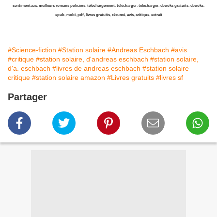
sentimentaux
,
meilleurs romans policiers
,
téléchargement
,
télécharger
,
telecharger
,
ebooks gratuits
,
ebooks
,
epub
,
mobi
,
pdf, livres gratuits
,
résumé
,
avis
,
critique
,
extrait
#Science-fiction
#Station solaire
#Andreas Eschbach
#avis
#critique
#station solaire, d'andreas eschbach
#station solaire,
d'a. eschbach
#livres de andreas eschbach
#station solaire
critique
#station solaire amazon
#Livres gratuits
#livres sf
Partager