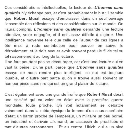
Ces considérations intellectuelles, le lecteur de
L'homme sans
qualités
n’y échappe pas, et c’est probablement le but : il semble
que
Robert Musil
essaye d’embrasser dans un seul ouvrage
l’ensemble des réflexions et des considérations sur le monde. On
l’aura compris,
L'homme sans qualités
demande une lecture
attentive, voire engagée, et il est assez difficile à digérer. Une
intelligence moyenne telle que celle de l’auteur de ces lignes a
été mise à rude contribution pour pouvoir en suivre le
déroulement, et je dois avouer avoir souvent perdu le fil de tel ou
tel raisonnement au long de la lecture.
Il ne faut pourtant pas se décourager, car c’est une lecture qui en
vaut la peine. D’une part, parce que
L'homme sans qualités
essaye de nous rendre plus intelligent, ce qui est toujours
louable, et d’autre part parce qu’on y trouve aussi souvent un
humour pince sans rire qui est un grand plaisir de lecture.
C’est également avec une grande ironie que
Robert Musil
décrit
une société qui va voler en éclat avec la première guerre
mondiale, toute proche. On voit notamment se débattre
vainement dans la métaphysique la femme d’un sous secrétaire
d’état, un baron proche de l’empereur, un militaire un peu borné,
un industriel et écrivain allemand, un assassin de prostituée et
tant d’autres personnages… Et au centre, Ulrich, qui a un pied