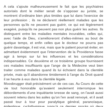
A cela s’ajoute malheureusement le fait que les psychiatres
autorisés dont le métier serait de s’opposer au juriste, se
montrent d’ordinaire bien plus timides que lui dans l’exercice de
leur profession ; ils ne déclarent réellement malades que les
personnes qu’ils ne peuvent pas guérir, ce qui est légèrement
exagéré, puisqu’ils ne peuvent pas non plus guérir les autres. Ils
distinguent entre les maladies mentales incurables, celles qui,
avec l’aide de Dieu, s’amélioreront d’elles-mêmes au bout de
quelque temps, et enfin celles que le docteur ne pourra pas
guérir davantage, il est vrai, mais que le patient pourrait éviter, en
admettant évidemment que l’intervention de la Providence fasse
agir à temps sur lui les influences et les considérations
indispensables. Ce deuxième et ce troisième groupe fournissent
ces malades insuffisants que l’ange de la Médecine veut bien
traiter comme malades quand ils lui échoient dans la clientèle
privée, mais qu’il abandonne timidement à l’ange du Droit quand
il se heurte à eux dans la clientèle légale.
Moosbrugger était précisément un de ces cas. Au Cours de cette
vie tout honorable qu’avaient seulement interrompue les
débordements d’une inquiétante ivresse de sang, on l’avait aussi
souvent retenu dans les asiles qu’on l’en avait renvoyé, et il avait
passé tour à tour pour paralytique général, paranoïaque,
épileptique, cyclothymique, jusqu’à ce dernier procès où deux