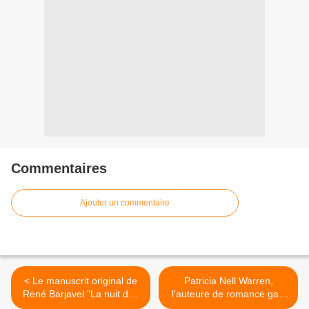
Commentaires
Ajouter un commentaire
< Le manuscrit original de
Patricia Nell Warren,
René Barjavel "La nuit des
l'auteure de romance gay,
temps" réédité
décède à 82 ans >