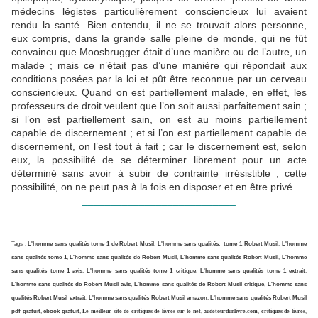
médecins légistes particulièrement consciencieux lui avaient
rendu la santé. Bien entendu, il ne se trouvait alors personne,
eux compris, dans la grande salle pleine de monde, qui ne fût
convaincu que Moosbrugger était d’une manière ou de l’autre, un
malade ; mais ce n’était pas d’une manière qui répondait aux
conditions posées par la loi et pût être reconnue par un cerveau
consciencieux. Quand on est partiellement malade, en effet, les
professeurs de droit veulent que l’on soit aussi parfaitement sain ;
si l’on est partiellement sain, on est au moins partiellement
capable de discernement ; et si l’on est partiellement capable de
discernement, on l’est tout à fait ; car le discernement est, selon
eux, la possibilité de se déterminer librement pour un acte
déterminé sans avoir à subir de contrainte irrésistible ; cette
possibilité, on ne peut pas à la fois en disposer et en être privé.
___________________________
Tags :
L'homme sans qualités tome 1 de Robert Musil
,
L'homme sans qualités, tome 1 Robert Musil
,
L'homme
sans qualités tome 1
,
L'homme sans qualités de Robert Musil
,
L'homme sans qualités Robert Musil
,
L'homme
sans qualités tome 1 avis
,
L'homme sans qualités tome 1 critique
,
L'homme sans qualités tome 1 extrait
,
L'homme sans qualités de Robert Musil avis
,
L'homme sans qualités de Robert Musil critique
,
L'homme sans
qualités Robert Musil extrait
,
L'homme sans qualités Robert Musil amazon
,
L'homme sans qualités Robert Musil
pdf gratuit
,
ebook gratuit
,
Le meilleur site de critiques de livres sur le net
,
audetourdunlivre.com
,
critiques de livres
,