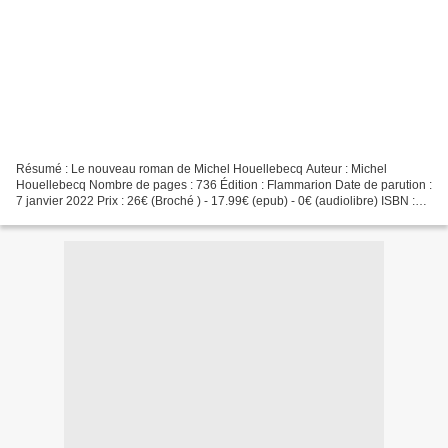
Résumé : Le nouveau roman de Michel Houellebecq Auteur : Michel
Houellebecq Nombre de pages : 736 Édition : Flammarion Date de parution :
7 janvier 2022 Prix : 26€ (Broché ) - 17.99€ (epub) - 0€ (audiolibre) ISBN :
978-2080271532 _________ Avis / Critique...