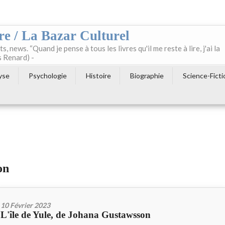
re / La Bazar Culturel
ts, news. “Quand je pense à tous les livres qu'il me reste à lire, j'ai la
s Renard) -
yse
Psychologie
Histoire
Biographie
Science-Ficti
on
10 Février 2023
L'île de Yule, de Johana Gustawsson