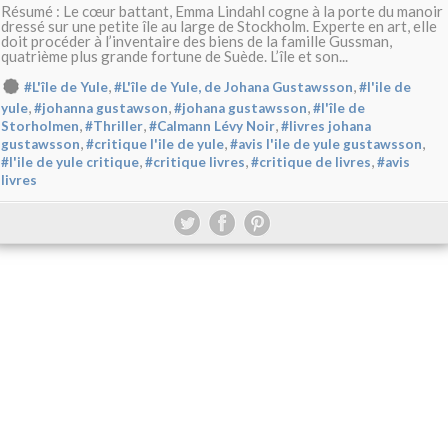
Résumé : Le cœur battant, Emma Lindahl cogne à la porte du manoir
dressé sur une petite île au large de Stockholm. Experte en art, elle
doit procéder à l’inventaire des biens de la famille Gussman,
quatrième plus grande fortune de Suède. L’île et son...
,
,
#L'île de Yule
#L'île de Yule, de Johana Gustawsson
#l'ile de
,
,
,
yule
#johanna gustawson
#johana gustawsson
#l'île de
,
,
,
Storholmen
#Thriller
#Calmann Lévy Noir
#livres johana
,
,
,
gustawsson
#critique l'ile de yule
#avis l'ile de yule gustawsson
,
,
,
#l'ile de yule critique
#critique livres
#critique de livres
#avis
livres