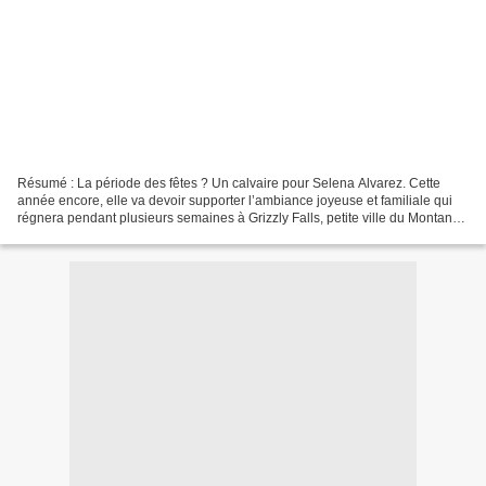
Résumé : La période des fêtes ? Un calvaire pour Selena Alvarez. Cette
année encore, elle va devoir supporter l’ambiance joyeuse et familiale qui
régnera pendant plusieurs semaines à Grizzly Falls, petite ville du Montana
ensevelie sous la neige. Et,...