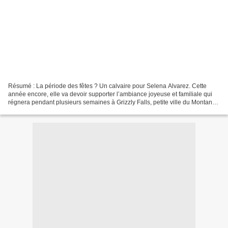
Résumé : La période des fêtes ? Un calvaire pour Selena Alvarez. Cette
année encore, elle va devoir supporter l’ambiance joyeuse et familiale qui
régnera pendant plusieurs semaines à Grizzly Falls, petite ville du Montana
ensevelie sous la neige. Et,...