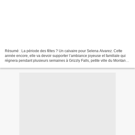
Résumé : La période des fêtes ? Un calvaire pour Selena Alvarez. Cette
année encore, elle va devoir supporter l’ambiance joyeuse et familiale qui
régnera pendant plusieurs semaines à Grizzly Falls, petite ville du Montana
ensevelie sous la neige. Et,...