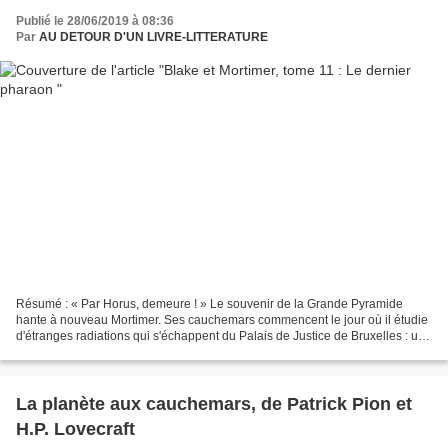
Publié le 28/06/2019 à 08:36
Par
AU DETOUR D'UN LIVRE-LITTERATURE
Résumé : « Par Horus, demeure ! » Le souvenir de la Grande Pyramide
hante à nouveau Mortimer. Ses cauchemars commencent le jour où il étudie
d'étranges radiations qui s'échappent du Palais de Justice de Bruxelles : un
puissant champ magnétique provoque...
La planète aux cauchemars, de Patrick Pion et
H.P. Lovecraft