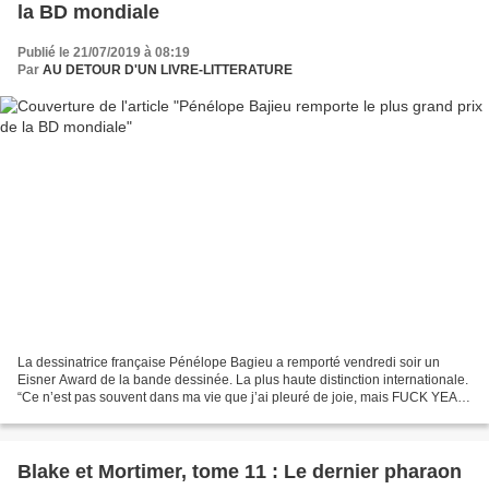
la BD mondiale
Publié le 21/07/2019 à 08:19
Par
AU DETOUR D'UN LIVRE-LITTERATURE
La dessinatrice française Pénélope Bagieu a remporté vendredi soir un
Eisner Award de la bande dessinée. La plus haute distinction internationale.
“Ce n’est pas souvent dans ma vie que j’ai pleuré de joie, mais FUCK YEAH
j’ai un Eisner”, a tweeté l’auteure...
Blake et Mortimer, tome 11 : Le dernier pharaon