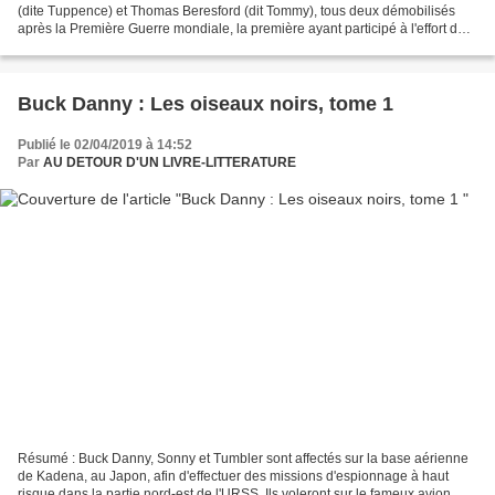
(dite Tuppence) et Thomas Beresford (dit Tommy), tous deux démobilisés
après la Première Guerre mondiale, la première ayant participé à l'effort de
guerre par son travail d'infirmière,...
Buck Danny : Les oiseaux noirs, tome 1
Publié le 02/04/2019 à 14:52
Par
AU DETOUR D'UN LIVRE-LITTERATURE
Résumé : Buck Danny, Sonny et Tumbler sont affectés sur la base aérienne
de Kadena, au Japon, afin d'effectuer des missions d'espionnage à haut
risque dans la partie nord-est de l'URSS. Ils voleront sur le fameux avion