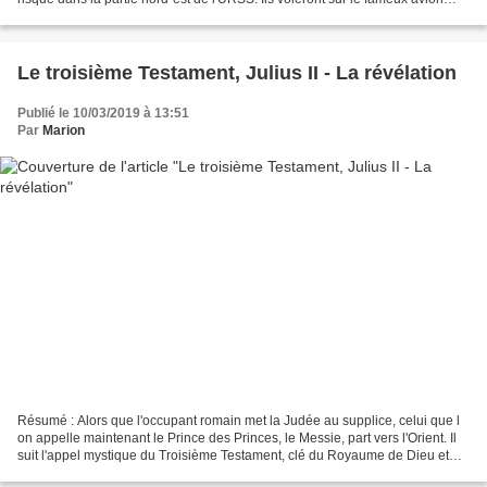
espion U2, ainsi que sur le célèbre...
Le troisième Testament, Julius II - La révélation
Publié le 10/03/2019 à 13:51
Par
Marion
Résumé : Alors que l'occupant romain met la Judée au supplice, celui que l
on appelle maintenant le Prince des Princes, le Messie, part vers l'Orient. Il
suit l'appel mystique du Troisième Testament, clé du Royaume de Dieu et
promesse de la fin de toute...