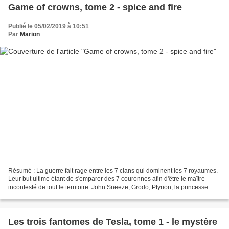
Game of crowns, tome 2 - spice and fire
Publié le 05/02/2019 à 10:51
Par
Marion
Résumé : La guerre fait rage entre les 7 clans qui dominent les 7 royaumes.
Leur but ultime étant de s'emparer des 7 couronnes afin d'être le maître
incontesté de tout le territoire. John Sneeze, Grodo, Ptyrion, la princesse
Denarines ou Lord Pouliche...
Les trois fantomes de Tesla, tome 1 - le mystère