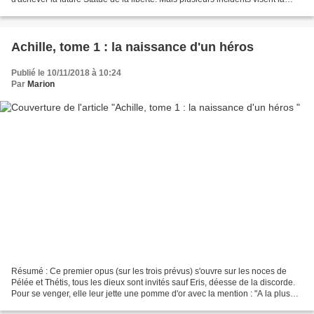
statue et même directement Bartholdi....
Achille, tome 1 : la naissance d'un héros
Publié le 10/11/2018 à 10:24
Par
Marion
Résumé : Ce premier opus (sur les trois prévus) s'ouvre sur les noces de
Pélée et Thétis, tous les dieux sont invités sauf Eris, déesse de la discorde.
Pour se venger, elle leur jette une pomme d'or avec la mention : "A la plus
belle". Trois déesses revendiquent...