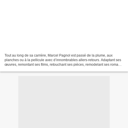
Tout au long de sa carrière, Marcel Pagnol est passé de la plume, aux
planches ou à la pellicule avec d’innombrables allers-retours. Adaptant ses
œuvres, remontant ses films, retouchant ses pièces, remodelant ses romans.
« Il n’a cessé de réécrire son...