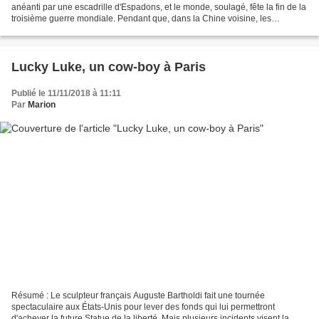
anéanti par une escadrille d'Espadons, et le monde, soulagé, fête la fin de la
troisième guerre mondiale. Pendant que, dans la Chine voisine, les
communistes de Mao affrontent les nationalistes...
Lucky Luke, un cow-boy à Paris
Publié le 11/11/2018 à 11:11
Par
Marion
Résumé : Le sculpteur français Auguste Bartholdi fait une tournée
spectaculaire aux États-Unis pour lever des fonds qui lui permettront
d'achever la future Statue de la liberté. Mais plusieurs incidents visent la