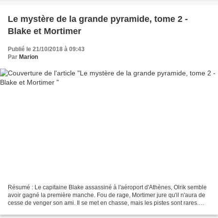
Le mystère de la grande pyramide, tome 2 -
Blake et Mortimer
Publié le 21/10/2018 à 09:43
Par
Marion
Résumé : Le capitaine Blake assassiné à l'aéroport d'Athènes, Olrik semble
avoir gagné la première manche. Fou de rage, Mortimer jure qu'il n'aura de
cesse de venger son ami. Il se met en chasse, mais les pistes sont rares.
Auteur : Edgar P. Jacobs Nombre...