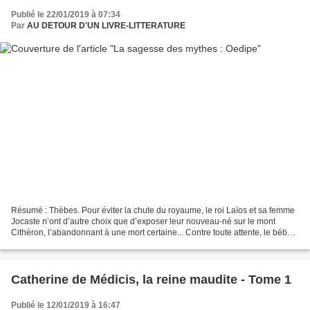
Publié le 22/01/2019 à 07:34
Par
AU DETOUR D'UN LIVRE-LITTERATURE
Résumé : Thèbes. Pour éviter la chute du royaume, le roi Laïos et sa femme
Jocaste n’ont d’autre choix que d’exposer leur nouveau-né sur le mont
Cithéron, l’abandonnant à une mort certaine... Contre toute attente, le bébé
est sauvé et recueilli par le...
Catherine de Médicis, la reine maudite - Tome 1
Publié le 12/01/2019 à 16:47