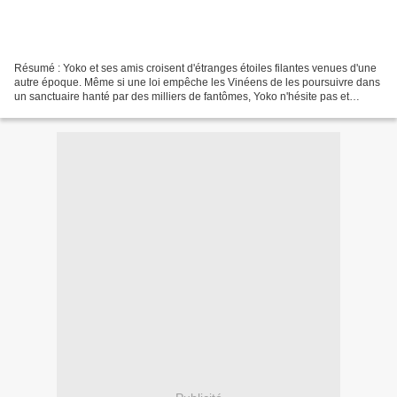
Résumé : Yoko et ses amis croisent d'étranges étoiles filantes venues d'une
autre époque. Même si une loi empêche les Vinéens de les poursuivre dans
un sanctuaire hanté par des milliers de fantômes, Yoko n'hésite pas et
s'enfonce dans cet espace inconnu....