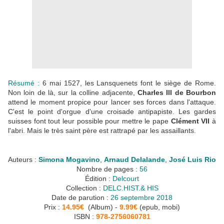
Résumé :
6 mai 1527, les Lansquenets font le siège de Rome.
Non loin de là, sur la colline adjacente,
Charles III de Bourbon
attend le moment propice pour lancer ses forces dans l'attaque.
C'est le point d'orgue d'une croisade antipapiste. Les gardes
suisses font tout leur possible pour mettre le pape
Clément VII
à
l'abri. Mais le très saint père est rattrapé par les assaillants.
Auteurs :
Simona Mogavino
,
Arnaud Delalande
,
José Luis Rio
Nombre de pages :
56
Édition :
Delcourt
Collection :
DELC.HIST.& HIS
Date de parution :
26 septembre 2018
Prix :
14.95€
(Album) -
9.99€
(epub, mobi)
ISBN :
978-2756060781