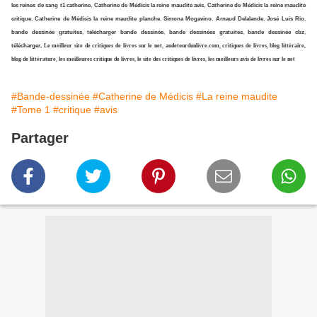
les reines de sang t1 catherine
,
Catherine de Médicis la reine maudite avis
,
Catherine de Médicis la reine maudite
critique
,
Catherine de Médicis la reine maudite planche
,
Simona Mogavino
,
Arnaud Delalande
,
José Luis Rio
,
bande dessinée gratuites
,
télécharger bande dessinée
,
bande dessinées gratuites
,
bande dessinée cbz
,
télécharger,
Le meilleur site de critiques de livres sur le net
,
audetourdunlivre.com
,
critiques de livres
,
blog littéraire,
blog de littérature
,
les meilleures critique de livres
,
le site des critiques de livres
,
les meilleurs avis de livres sur le net
#Bande-dessinée
#Catherine de Médicis
#La reine maudite
#Tome 1
#critique
#avis
Partager