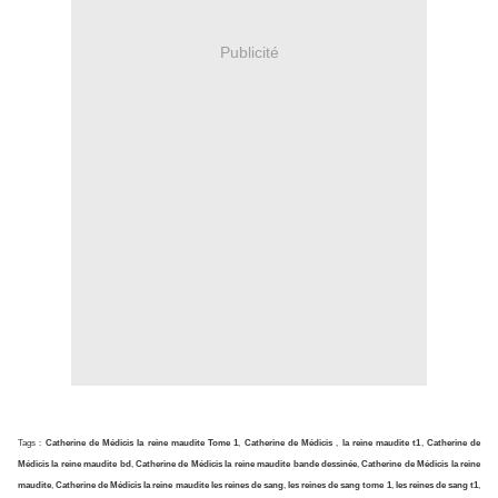
Publicité
Tags :
Catherine de Médicis la reine maudite Tome 1
,
Catherine de Médicis
,
la reine maudite t1
,
Catherine de
Médicis la reine maudite bd
,
Catherine de Médicis la reine maudite bande dessinée
,
Catherine de Médicis la reine
maudite
,
Catherine de Médicis la reine maudite les reines de sang
,
les reines de sang tome 1
,
les reines de sang t1
,