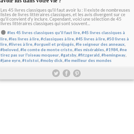
avoir lus dans votre vie ?
Les 45 livres classiques qu'il faut avoir lu : Il existe de nombreuses
listes de livres littéraires classiques, et les avis divergent sur ce
qu'il convient d'y inclure. Cependant, voici une sélection de 45
livres littéraires classiques qui sont souvent...
,
#les 45 livres classiques qu'il faut lire
#45 livres classiques à
,
,
,
,
lire
#les livres à lire
#classiques à lire
#45 livres à lire
#50 livres à
,
,
,
,
lire
#livres à lire
#orgueil et préjugés
#le seigneur des anneaux
,
,
,
,
#beloved
#le comte de monte cristo
#les misérables
#1984
#ne
,
,
,
,
tirez pas sur l'oiseau moqueur
#gatsby
#fitzgerald
#hemingway
,
,
,
#jane eyre
#tolstoi
#moby dick
#le meilleur des mondes