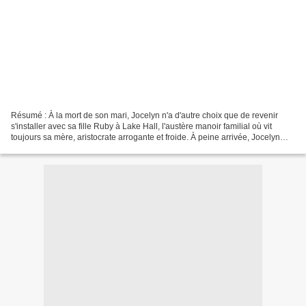
Résumé : À la mort de son mari, Jocelyn n'a d'autre choix que de revenir
s'installer avec sa fille Ruby à Lake Hall, l'austère manoir familial où vit
toujours sa mère, aristocrate arrogante et froide. À peine arrivée, Jocelyn
reçoit la visite d'une mystérieuse...