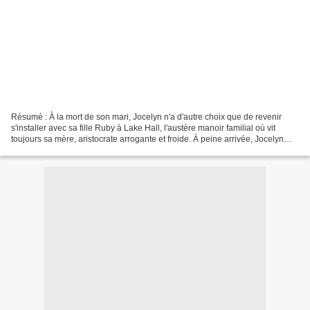
Résumé : À la mort de son mari, Jocelyn n'a d'autre choix que de revenir
s'installer avec sa fille Ruby à Lake Hall, l'austère manoir familial où vit
toujours sa mère, aristocrate arrogante et froide. À peine arrivée, Jocelyn
reçoit la visite d'une mystérieuse...