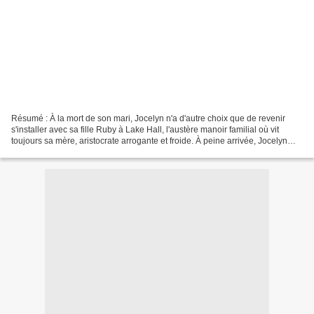
Résumé : À la mort de son mari, Jocelyn n'a d'autre choix que de revenir
s'installer avec sa fille Ruby à Lake Hall, l'austère manoir familial où vit
toujours sa mère, aristocrate arrogante et froide. À peine arrivée, Jocelyn
reçoit la visite d'une mystérieuse...