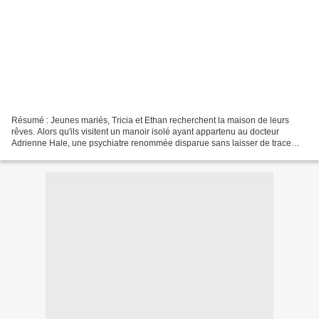
Résumé : Jeunes mariés, Tricia et Ethan recherchent la maison de leurs
rêves. Alors qu'ils visitent un manoir isolé ayant appartenu au docteur
Adrienne Hale, une psychiatre renommée disparue sans laisser de trace
quatre ans plus tôt, une violente tempête...