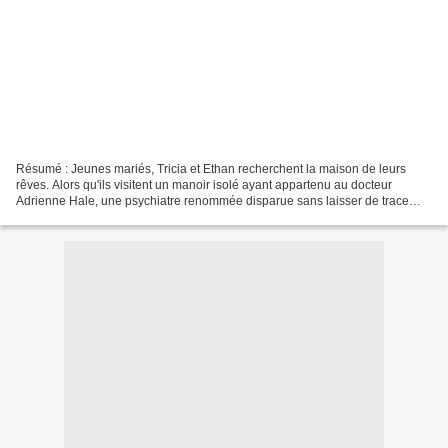
Résumé : Jeunes mariés, Tricia et Ethan recherchent la maison de leurs
rêves. Alors qu'ils visitent un manoir isolé ayant appartenu au docteur
Adrienne Hale, une psychiatre renommée disparue sans laisser de trace
quatre ans plus tôt, une violente tempête...