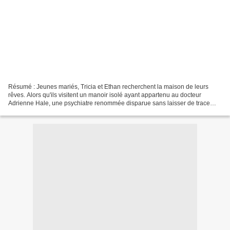
Résumé : Jeunes mariés, Tricia et Ethan recherchent la maison de leurs
rêves. Alors qu'ils visitent un manoir isolé ayant appartenu au docteur
Adrienne Hale, une psychiatre renommée disparue sans laisser de trace
quatre ans plus tôt, une violente tempête...