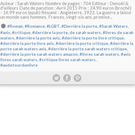
Auteur : Sarah Waters Nombre de pages : 704 Editeur : Denoël &
d'ailleurs Date de parution : Avril 2015 Prix : 24.90 euros (broché)
- 16.99 euros (epub) Résumé : Angleterre, 1922. La guerre a laissé
un monde sans hommes. Frances, vingt-six ans, promise...
,
,
,
,
,
#Roman
#Romance
#LGBT
#Derrière la porte
#Sarah Waters
,
,
,
#avis
#critique
#derrière la porte, de sarah waters
#livres de sarah
,
,
,
waters
#derrière la porte avis
#derrière la porte livre critique
,
,
#derrière la porte livre avis
#derrière la porte critique
#derrière la
,
,
porte sarah waters avis
#derrière la porte sarah waters critique
,
,
#derrière la porte sarah waters amazon
#livres sarah waters
#avis
,
,
livres sarah waters
#critique livres sarah waters
#audetourdunlivre