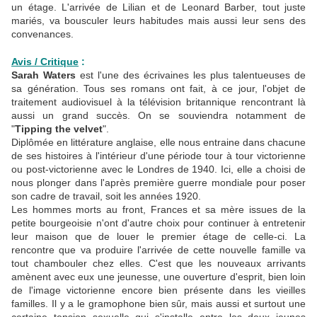
un étage. L'arrivée de Lilian et de Leonard Barber, tout juste
mariés, va bousculer leurs habitudes mais aussi leur sens des
convenances.
Avis / Critique
:
Sarah Waters
est l'une des écrivaines les plus talentueuses de
sa génération. Tous ses romans ont fait, à ce jour, l'objet de
traitement audiovisuel à la télévision britannique rencontrant là
aussi un grand succès. On se souviendra notamment de
"
Tipping the velvet
".
Diplômée en littérature anglaise, elle nous entraine dans chacune
de ses histoires à l'intérieur d'une période tour à tour victorienne
ou post-victorienne avec le Londres de 1940. Ici, elle a choisi de
nous plonger dans l'après première guerre mondiale pour poser
son cadre de travail, soit les années 1920.
Les hommes morts au front, Frances et sa mère issues de la
petite bourgeoisie n'ont d'autre choix pour continuer à entretenir
leur maison que de louer le premier étage de celle-ci. La
rencontre que va produire l'arrivée de cette nouvelle famille va
tout chambouler chez elles. C'est que les nouveaux arrivants
amènent avec eux une jeunesse, une ouverture d'esprit, bien loin
de l'image victorienne encore bien présente dans les vieilles
familles. Il y a le gramophone bien sûr, mais aussi et surtout une