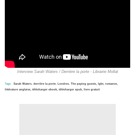
Interview Sarah Waters / Derrière la porte - Librairie Mollat
Tags :
Sarah Waters
,
derrière la porte
,
Londres
,
The paying guests, lgbt, romance,
littérature anglaise, télécharger ebook, télécharger epub, livre gratuit