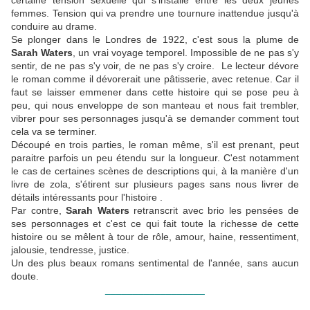
certaine tension sexuelle qui s'installe entre les deux jeunes
femmes. Tension qui va prendre une tournure inattendue jusqu'à
conduire au drame.
Se plonger dans le Londres de 1922, c'est sous la plume de
Sarah Waters
, un vrai voyage temporel. Impossible de ne pas s'y
sentir, de ne pas s'y voir, de ne pas s'y croire. Le lecteur dévore
le roman comme il dévorerait une pâtisserie, avec retenue. Car il
faut se laisser emmener dans cette histoire qui se pose peu à
peu, qui nous enveloppe de son manteau et nous fait trembler,
vibrer pour ses personnages jusqu'à se demander comment tout
cela va se terminer.
Découpé en trois parties, le roman même, s'il est prenant, peut
paraitre parfois un peu étendu sur la longueur. C'est notamment
le cas de certaines scènes de descriptions qui, à la manière d'un
livre de zola, s'étirent sur plusieurs pages sans nous livrer de
détails intéressants pour l'histoire .
Par contre,
Sarah Waters
retranscrit avec brio les pensées de
ses personnages et c'est ce qui fait toute la richesse de cette
histoire ou se mêlent à tour de rôle, amour, haine, ressentiment,
jalousie, tendresse, justice.
Un des plus beaux romans sentimental de l'année, sans aucun
doute.
__________________