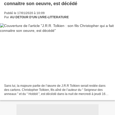
connaitre son oeuvre, est décédé
Publié le 17/01/2020 à 10:09
Par
AU DETOUR D'UN LIVRE-LITTERATURE
Sans lui, la majeure partie de l’œuvre de J.R.R Tolkien serait restée dans
des cartons. Christopher Tolkien, fils aîné de l’auteur du “ Seigneur des
anneaux ” et du “ Hobbit ”, est décédé dans la nuit de mercredi à jeudi 16
janvier. Âgé de 95 ans, Christopher...