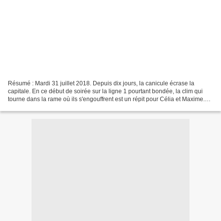
Résumé : Mardi 31 juillet 2018. Depuis dix jours, la canicule écrase la
capitale. En ce début de soirée sur la ligne 1 pourtant bondée, la clim qui
tourne dans la rame où ils s'engouffrent est un répit pour Célia et Maxime.
Jusqu'à ce que le système d'urgence...