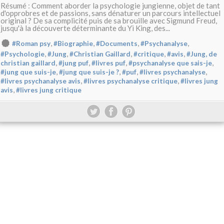
Résumé : Comment aborder la psychologie jungienne, objet de tant
d'opprobres et de passions, sans dénaturer un parcours intellectuel
original ? De sa complicité puis de sa brouille avec Sigmund Freud,
jusqu'à la découverte déterminante du Yi King, des...
,
,
,
,
#Roman psy
#Biographie
#Documents
#Psychanalyse
,
,
,
,
,
#Psychologie
#Jung
#Christian Gaillard
#critique
#avis
#Jung, de
,
,
,
,
christian gaillard
#jung puf
#livres puf
#psychanalyse que sais-je
,
,
,
,
#jung que suis-je
#jung que suis-je ?
#puf
#livres psychanalyse
,
,
#livres psychanalyse avis
#livres psychanalyse critique
#livres jung
,
avis
#livres jung critique