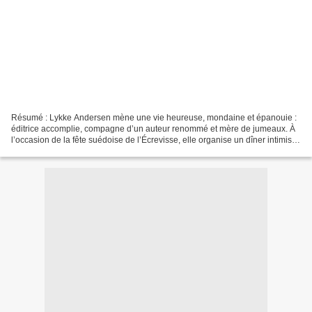
Résumé : Lykke Andersen mène une vie heureuse, mondaine et épanouie :
éditrice accomplie, compagne d’un auteur renommé et mère de jumeaux. À
l’occasion de la fête suédoise de l’Écrevisse, elle organise un dîner intimiste
dans leur maison en pleine campagne,...