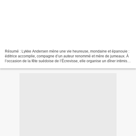
Résumé : Lykke Andersen mène une vie heureuse, mondaine et épanouie :
éditrice accomplie, compagne d’un auteur renommé et mère de jumeaux. À
l’occasion de la fête suédoise de l’Écrevisse, elle organise un dîner intimiste
dans leur maison en pleine campagne,...