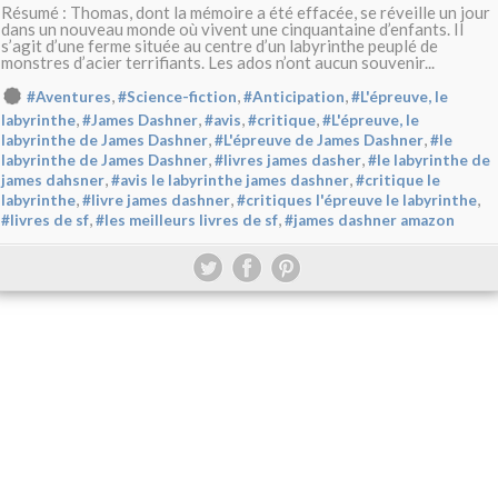
Résumé : Thomas, dont la mémoire a été effacée, se réveille un jour
dans un nouveau monde où vivent une cinquantaine d’enfants. Il
s’agit d’une ferme située au centre d’un labyrinthe peuplé de
monstres d’acier terrifiants. Les ados n’ont aucun souvenir...
,
,
,
#Aventures
#Science-fiction
#Anticipation
#L'épreuve, le
,
,
,
,
labyrinthe
#James Dashner
#avis
#critique
#L'épreuve, le
,
,
labyrinthe de James Dashner
#L'épreuve de James Dashner
#le
,
,
labyrinthe de James Dashner
#livres james dasher
#le labyrinthe de
,
,
james dahsner
#avis le labyrinthe james dashner
#critique le
,
,
,
labyrinthe
#livre james dashner
#critiques l'épreuve le labyrinthe
,
,
#livres de sf
#les meilleurs livres de sf
#james dashner amazon