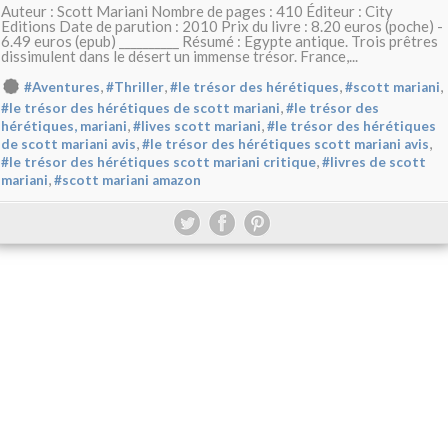
Auteur : Scott Mariani Nombre de pages : 410 Éditeur : City
Editions Date de parution : 2010 Prix du livre : 8.20 euros (poche) -
6.49 euros (epub) __________ Résumé : Egypte antique. Trois prêtres
dissimulent dans le désert un immense trésor. France,...
,
,
,
,
#Aventures
#Thriller
#le trésor des hérétiques
#scott mariani
,
#le trésor des hérétiques de scott mariani
#le trésor des
,
,
hérétiques, mariani
#lives scott mariani
#le trésor des hérétiques
,
,
de scott mariani avis
#le trésor des hérétiques scott mariani avis
,
#le trésor des hérétiques scott mariani critique
#livres de scott
,
mariani
#scott mariani amazon