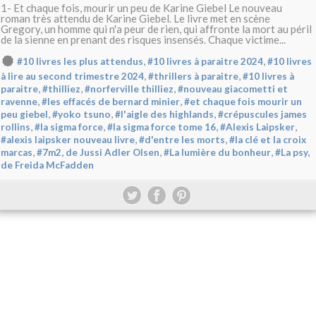
1- Et chaque fois, mourir un peu de Karine Giebel Le nouveau
roman très attendu de Karine Giebel. Le livre met en scène
Gregory, un homme qui n'a peur de rien, qui affronte la mort au péril
de la sienne en prenant des risques insensés. Chaque victime...
,
,
#10 livres les plus attendus
#10 livres à paraitre 2024
#10 livres
,
,
à lire au second trimestre 2024
#thrillers à paraitre
#10 livres à
,
,
,
paraitre
#thilliez
#norferville thilliez
#nouveau giacometti et
,
,
ravenne
#les effacés de bernard minier
#et chaque fois mourir un
,
,
,
peu giebel
#yoko tsuno
#l'aigle des highlands
#crépuscules james
,
,
,
,
rollins
#la sigma force
#la sigma force tome 16
#Alexis Laipsker
,
,
#alexis laipsker nouveau livre
#d'entre les morts
#la clé et la croix
,
,
,
marcas
#7m2, de Jussi Adler Olsen
#La lumière du bonheur
#La psy,
de Freida McFadden