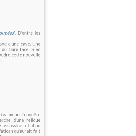
oupées
". D'entre les
fond d'une cave. Une
 dû faire face. Bien
soudre cette nouvelle
.
ci va mener l'enquête
erche d'une relique
 assassiné a-t-il pu
atican qu'aurait fait