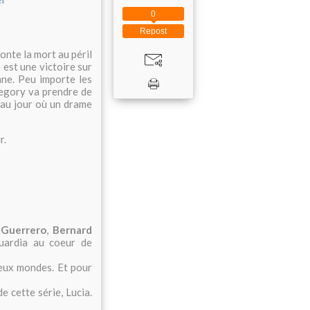
0
Repost
onte la mort au péril
est une victoire sur
ne. Peu importe les
egory va prendre de
'au jour où un drame
r.
 Guerrero
,
Bernard
uardia au coeur de
deux mondes. Et pour
 cette série, Lucia.