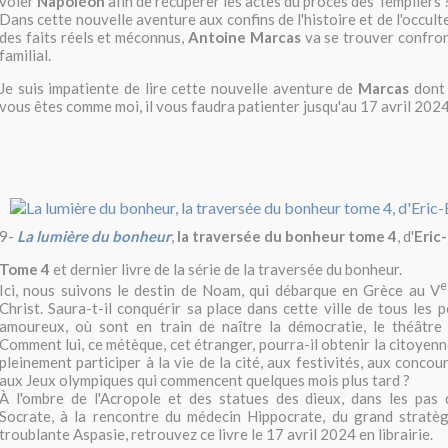
voler
Napoléon
afin de récupérer les actes du procès des Templiers 
Dans cette nouvelle aventure aux confins de l'histoire et de l'occult
des faits réels et méconnus,
Antoine Marcas
va se trouver confron
familial.
Je suis impatiente de lire cette nouvelle aventure de
Marcas
dont j
vous êtes comme moi, il vous faudra patienter jusqu'au 17 avril 2024
9-
La lumière du bonheur
,
la traversée du bonheur tome 4
, d'
Eric
Tome 4
et dernier livre de la série de la traversée du bonheur.
e
Ici, nous suivons le destin
de Noam, qui débarque en Grèce au V
Christ. Saura-t-il conquérir sa place dans cette ville de tous les 
amoureux, où sont en train de naître la démocratie, le théâtre 
Comment lui, ce métèque, cet étranger, pourra-il obtenir la citoyen
pleinement participer à la vie de la cité, aux festivités, aux concou
aux Jeux olympiques qui commencent quelques mois plus tard ?
À l'ombre de l'Acropole et des statues des dieux, dans les pas 
Socrate, à la rencontre du médecin Hippocrate, du grand stratèg
troublante Aspasie, retrouvez ce livre le 17 avril 2024 en librairie.