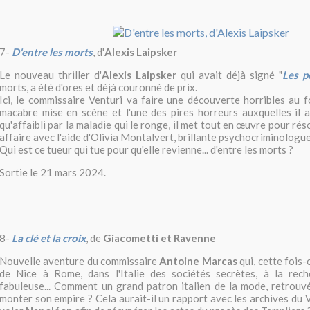
7-
D'entre les morts
, d'
Alexis Laipsker
Le nouveau thriller d'
Alexis Laipsker
qui avait déjà signé "
Les p
morts, a été d'ores et déjà couronné de prix.
Ici, le commissaire Venturi va faire une découverte horribles au 
macabre mise en scène et l'une des pires horreurs auxquelles il a
qu'affaibli par la maladie qui le ronge, il met tout en œuvre pour ré
affaire avec l'aide d'Olivia Montalvert, brillante psychocriminologue
Qui est ce tueur qui tue pour qu'elle revienne... d'entre les morts ?
Sortie le 21 mars 2024.
8-
La clé et la croix
, de
Giacometti et Ravenne
Nouvelle aventure du commissaire
Antoine Marcas
qui, cette fois-
de Nice à Rome, dans l'Italie des sociétés secrètes, à la rech
fabuleuse... Comment un grand patron italien de la mode, retrouvé
monter son empire ? Cela aurait-il un rapport avec les archives du V