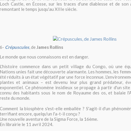
Loch Castle, en Écosse, sur les traces d'une diablesse et de son
remontant le temps jusqu'au XIIIe siècle.
6-
Crépuscules
, de
James Rollins
Le monde que nous connaissons est en danger.
L'histoire commence dans un petit village du Congo, où une éq
Nations unies fait une découverte alarmante. Les hommes, les femme
été réduits à un état végétatif par une force inconnue. L'environnem
plantes et animaux – est devenu leur plus grand prédateur, é
exponentiel. Ce phénomène insidieux se propage à partir d'un site 
connu des habitants sous le nom de Royaume des os, et balaie l'A
reste du monde.
Comment la biosphère s'est-elle emballée ? S'agit-il d'un phénomèn
terrifiant encore, quelqu'un l'a-t-il conçu ?
Une nouvelle aventure de la Sigma Force, la 16ème.
En librairie le 11 avril 2024.