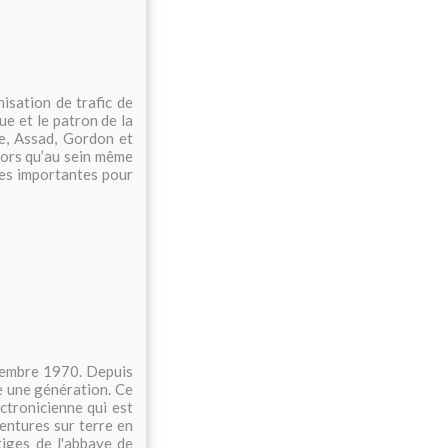
nisation de trafic de
ue et le patron de la
e, Assad, Gordon et
lors qu’au sein même
mes importantes pour
tembre 1970. Depuis
e une génération. Ce
ctronicienne qui est
entures sur terre en
tiges de l'abbaye de