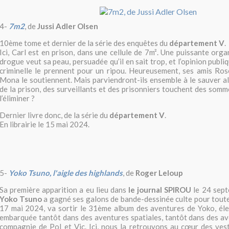
4-
7m2
, de
Jussi Adler Olsen
10ème tome et dernier de la série des enquêtes du
département V
.
Ici, Carl est en prison, dans une cellule de 7m². Une puissante orga
drogue veut sa peau, persuadée qu’il en sait trop, et l’opinion publiq
criminelle le prennent pour un ripou. Heureusement, ses amis Ros
Mona le soutiennent. Mais parviendront-ils ensemble à le sauver a
de la prison, des surveillants et des prisonniers touchent des som
l’éliminer ?
Dernier livre donc, de la série du
département V
.
En librairie le 15 mai 2024.
5-
Yoko Tsuno, l'aigle des highlands
, de
Roger Leloup
Sa première apparition a eu lieu dans
le journal SPIROU
le 24 sep
Yoko Tsuno
a gagné ses galons de bande-dessinée culte pour tout
17 mai 2024, va sortir le 31ème album des aventures de Yoko, éle
embarquée tantôt dans des aventures spatiales, tantôt dans des av
compagnie de Pol et Vic. Ici, nous la retrouvons au cœur des ves