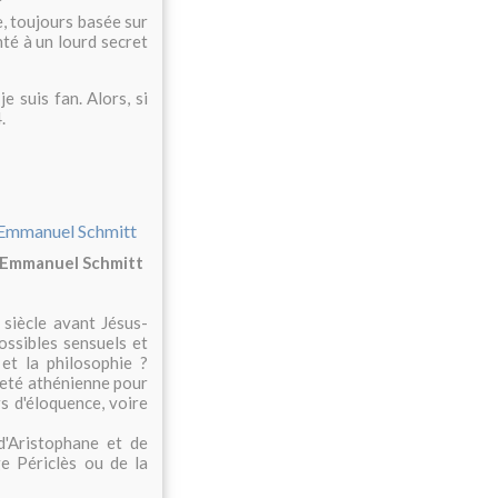
?
e, toujours basée sur
té à un lourd secret
e suis fan. Alors, si
.
-Emmanuel Schmitt
siècle avant Jésus-
possibles sensuels et
et la philosophie ?
neté athénienne pour
rs d'éloquence, voire
d'Aristophane et de
e Périclès ou de la