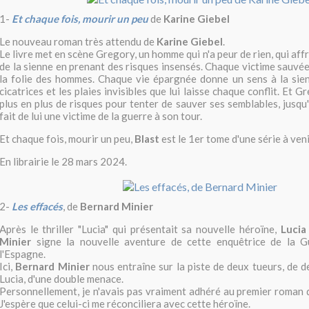
1-
Et chaque fois, mourir un peu
de
Karine Giebel
Le nouveau roman très attendu de
Karine Giebel
.
Le livre met en scène Gregory, un homme qui n'a peur de rien, qui affr
de la sienne en prenant des risques insensés.
Chaque victime sauvée 
la folie des hommes. Chaque vie épargnée donne un sens à la sien
cicatrices et les plaies invisibles que lui laisse chaque conflit.
Et Gr
plus en plus de risques pour tenter de sauver ses semblables,
jusqu
fait de lui une victime de la guerre à son tour.
Et chaque fois, mourir un peu,
Blast
est le 1er tome d'une série à veni
En librairie le 28 mars 2024.
2-
Les effacés
, de
Bernard Minier
Après le thriller "Lucia" qui présentait sa nouvelle héroïne,
Lucia
Minier
signe la nouvelle aventure de cette enquêtrice de la G
l'Espagne.
Ici,
Bernard Minier
nous entraîne sur la piste de deux tueurs, de 
Lucia, d'une double menace.
Personnellement, je n'avais pas vraiment adhéré au premier roman de
J'espère que celui-ci me réconciliera avec cette héroïne.