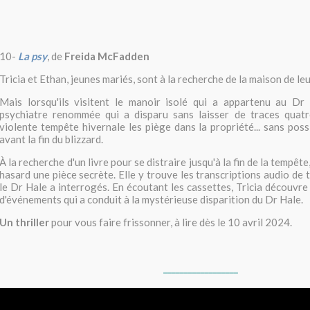
10-
La psy
, de
Freida McFadden
Tricia et Ethan, jeunes mariés, sont à la recherche de la maison de le
Mais lorsqu'ils visitent le manoir isolé qui a appartenu au Dr
psychiatre renommée qui a disparu sans laisser de traces quatr
violente tempête hivernale les piège dans la propriété... sans poss
avant la fin du blizzard.
À la recherche d'un livre pour se distraire jusqu'à la fin de la tempêt
hasard une pièce secrète. Elle y trouve les transcriptions audio de 
le Dr Hale a interrogés. En écoutant les cassettes, Tricia découvre 
d'événements qui a conduit à la mystérieuse disparition du Dr Hale.
Un thriller
pour vous faire frissonner, à lire dès le 10 avril 2024.
__________________