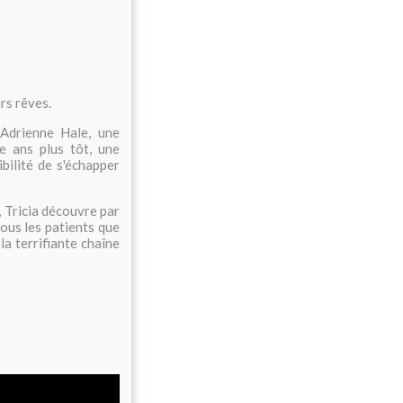
urs rêves.
 Adrienne Hale, une
e ans plus tôt, une
ibilité de s'échapper
e, Tricia découvre par
tous les patients que
la terrifiante chaîne