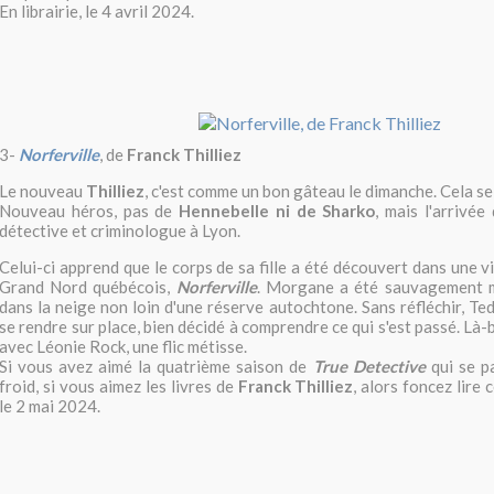
En librairie, le 4 avril 2024.
3-
Norferville
, de
Franck Thilliez
Le nouveau
Thilliez
, c'est comme un bon gâteau le dimanche. Cela se
Nouveau héros, pas de
Hennebelle ni de Sharko
, mais l'arrivée
détective et criminologue à Lyon.
Celui-ci apprend que le corps de sa fille a été découvert dans une vi
Grand Nord québécois,
Norferville
. Morgane a été sauvagement m
dans la neige non loin d'une réserve autochtone. Sans réfléchir, Te
se rendre sur place, bien décidé à comprendre ce qui s'est passé. Là-b
avec Léonie Rock, une flic métisse.
Si vous avez aimé la quatrième saison de
True Detective
qui se p
froid, si vous aimez les livres de
Franck Thilliez
, alors foncez lire c
le 2 mai 2024.