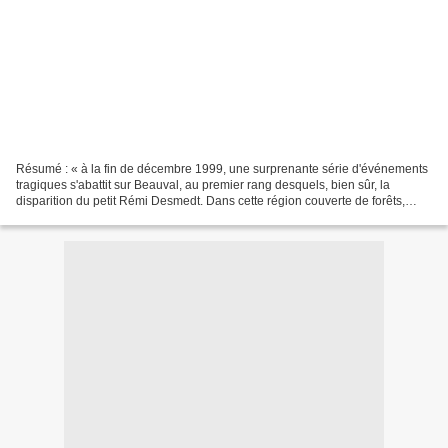
Résumé : « à la fin de décembre 1999, une surprenante série d'événements
tragiques s'abattit sur Beauval, au premier rang desquels, bien sûr, la
disparition du petit Rémi Desmedt. Dans cette région couverte de forêts,
soumise à des rythmes lents, la disparition...