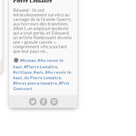
Pierre Lemaitre
Résumé : Ils ont
miraculeusement survécu au
carnage de la Grande Guerre,
aux horreurs des tranchées.
Albert, un employé modeste
qui a tout perdu, et Édouard,
un artiste flamboyant devenu
une « gueule cassée »,
comprennent vite pourtant
que leur pays ne...
,
#Roman
#Au revoir là-
,
,
haut
#Pierre Lemaitre
,
,
#critique
#avis
#Au revoir là-
,
haut, de Pierre Lemaitre
,
#livres pierre lemaitre
#Prix
Goncourt